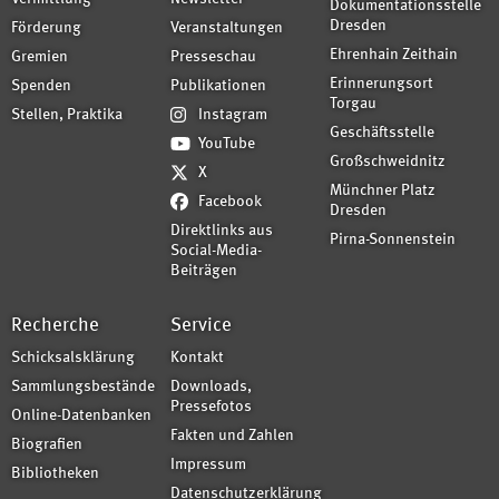
Dokumentationsstelle
Dresden
Förderung
Veranstaltungen
Ehrenhain Zeithain
Gremien
Presseschau
Erinnerungsort
Spenden
Publikationen
Torgau
Stellen, Praktika
Instagram
Geschäftsstelle
YouTube
Großschweidnitz
X
Münchner Platz
Facebook
Dresden
Direktlinks aus
Pirna-Sonnenstein
Social-Media-
Beiträgen
Recherche
Service
Schicksalsklärung
Kontakt
Sammlungsbestände
Downloads,
Pressefotos
Online-Datenbanken
Fakten und Zahlen
Biografien
Impressum
Bibliotheken
Datenschutzerklärung