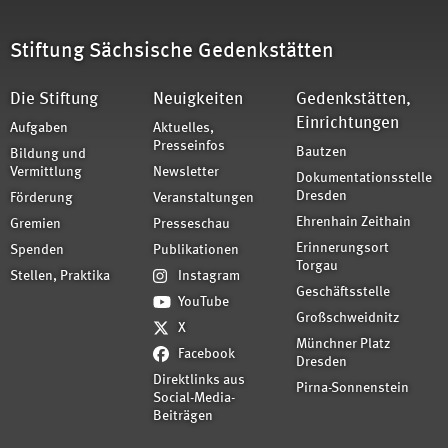
Stiftung Sächsische Gedenkstätten
Die Stiftung
Neuigkeiten
Gedenkstätten,
Einrichtungen
Aufgaben
Aktuelles,
Presseinfos
Bautzen
Bildung und
Vermittlung
Newsletter
Dokumentationsstelle
Dresden
Förderung
Veranstaltungen
Ehrenhain Zeithain
Gremien
Presseschau
Erinnerungsort
Spenden
Publikationen
Torgau
Stellen, Praktika
Instagram
Geschäftsstelle
YouTube
Großschweidnitz
X
Münchner Platz
Facebook
Dresden
Direktlinks aus
Pirna-Sonnenstein
Social-Media-
Beiträgen