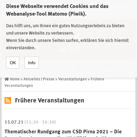
Diese Webseite verwendet Cookies und das
Zur Auswahl der Einrichtungen der
Webanalyse-Tool Matomo (Piwik).
Stiftung Sächsische Gedenkstätten
Das hilft uns, um Ihnen ein gutes Nutzungserlebnis zu bieten
und unsere Website zu verbessern.
Wenn Sie durch unsere Seiten surfen, erklären Sie sich hiermit
einverstanden.
OK
Info
Navigation
de
Suche
Home
»
Aktuelles | Presse
»
Veranstaltungen
»
Frühere
Veranstaltungen
Frühere Veranstaltungen
15.07.21
(15:30 - 16:30)
Thematischer Rundgang zum CSD Pirna 2021 – Die