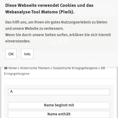
Diese Webseite verwendet Cookies und das
Zur Auswahl der Einrichtungen der
Webanalyse-Tool Matomo (Piwik).
Stiftung Sächsische Gedenkstätten
Das hilft uns, um Ihnen ein gutes Nutzungserlebnis zu bieten
und unsere Website zu verbessern.
Wenn Sie durch unsere Seiten surfen, erklären Sie sich hiermit
einverstanden.
OK
Info
Navigation
de
Suche
Home
»
Historische Themen
»
Sowjetische Kriegsgefangene
»
DB
Kriegsgefangene