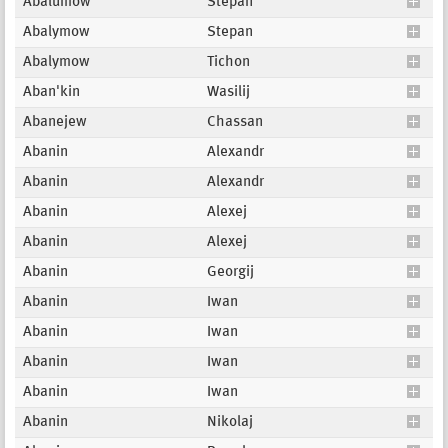
Abalumow
Stepan
Abalymow
Stepan
Abalymow
Tichon
Aban'kin
Wasilij
Abanejew
Chassan
Abanin
Alexandr
Abanin
Alexandr
Abanin
Alexej
Abanin
Alexej
Abanin
Georgij
Abanin
Iwan
Abanin
Iwan
Abanin
Iwan
Abanin
Iwan
Abanin
Nikolaj