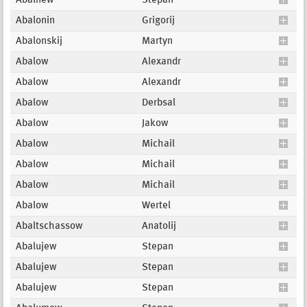
Abalnew
Stepan
Abalonin
Grigorij
Abalonskij
Martyn
Abalow
Alexandr
Abalow
Alexandr
Abalow
Derbsal
Abalow
Jakow
Abalow
Michail
Abalow
Michail
Abalow
Michail
Abalow
Wertel
Abaltschassow
Anatolij
Abalujew
Stepan
Abalujew
Stepan
Abalujew
Stepan