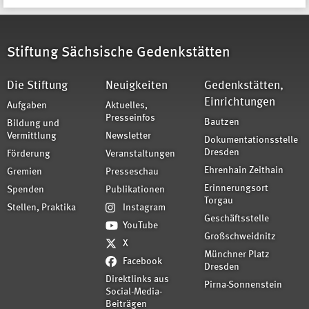
Stiftung Sächsische Gedenkstätten
Die Stiftung
Neuigkeiten
Gedenkstätten,
Einrichtungen
Aufgaben
Aktuelles,
Presseinfos
Bautzen
Bildung und
Vermittlung
Newsletter
Dokumentationsstelle
Dresden
Förderung
Veranstaltungen
Ehrenhain Zeithain
Gremien
Presseschau
Erinnerungsort
Spenden
Publikationen
Torgau
Stellen, Praktika
Instagram
Geschäftsstelle
YouTube
Großschweidnitz
X
Münchner Platz
Facebook
Dresden
Direktlinks aus
Pirna-Sonnenstein
Social-Media-
Beiträgen