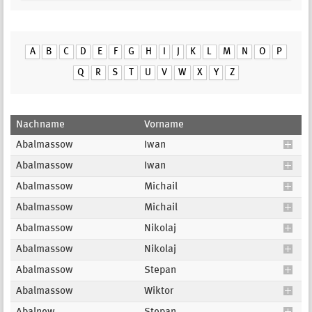
A
B
C
D
E
F
G
H
I
J
K
L
M
N
O
P
Q
R
S
T
U
V
W
X
Y
Z
Nachname
Vorname
Abalmassow
Iwan
Abalmassow
Iwan
Abalmassow
Michail
Abalmassow
Michail
Abalmassow
Nikolaj
Abalmassow
Nikolaj
Abalmassow
Stepan
Abalmassow
Wiktor