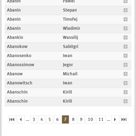
Abanin
Pawel
Abanin
Stepan
Abanin
Timofej
Abanin
Wladimir
Abankin
Wassilij
Abanokow
Sabitgri
Abanosenko
Iwan
Abanossimow
Jegor
Abanow
Michail
Abanowitsch
Iwan
Abanschin
Kirill
Abanschin
Kirill
…
3
4
5
6
7
8
9
10
11
…
Seiten