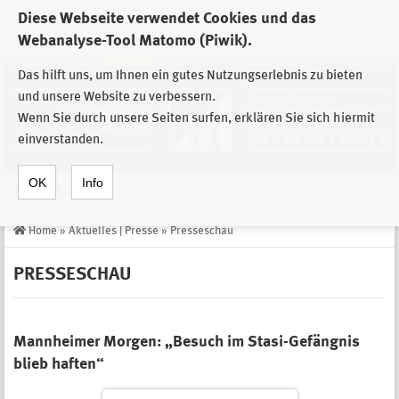
Diese Webseite verwendet Cookies und das
Zur Auswahl der Einrichtungen der
Webanalyse-Tool Matomo (Piwik).
Stiftung Sächsische Gedenkstätten
Das hilft uns, um Ihnen ein gutes Nutzungserlebnis zu bieten
und unsere Website zu verbessern.
Wenn Sie durch unsere Seiten surfen, erklären Sie sich hiermit
einverstanden.
OK
Info
Navigation
de
Suche
Home
»
Aktuelles | Presse
»
Presseschau
PRESSESCHAU
Mannheimer Morgen: „Besuch im Stasi-Gefängnis
blieb haften“