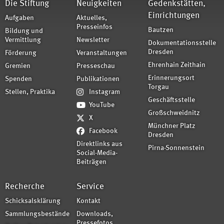
Die Stiftung
Neuigkeiten
Gedenkstätten,
Einrichtungen
Aufgaben
Aktuelles,
Presseinfos
Bautzen
Bildung und
Vermittlung
Newsletter
Dokumentationsstelle
Dresden
Förderung
Veranstaltungen
Ehrenhain Zeithain
Gremien
Presseschau
Erinnerungsort
Spenden
Publikationen
Torgau
Stellen, Praktika
Instagram
Geschäftsstelle
YouTube
Großschweidnitz
X
Münchner Platz
Facebook
Dresden
Direktlinks aus
Pirna-Sonnenstein
Social-Media-
Beiträgen
Recherche
Service
Schicksalsklärung
Kontakt
Sammlungsbestände
Downloads,
Pressefotos