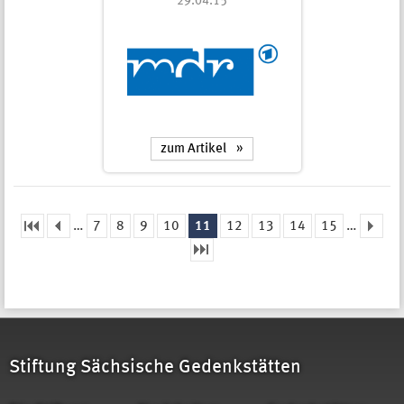
29.04.15
zum Artikel
…
7
8
9
10
11
12
13
14
15
…
Seiten
Stiftung Sächsische Gedenkstätten