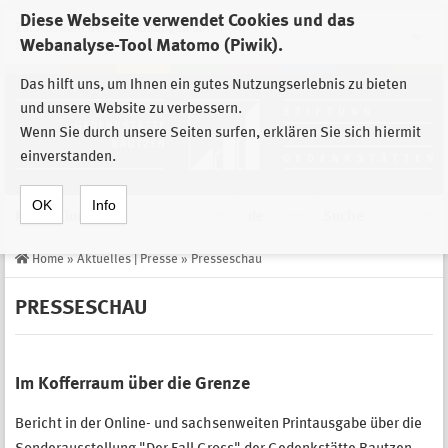
Diese Webseite verwendet Cookies und das
Zur Auswahl der Einrichtungen der
Webanalyse-Tool Matomo (Piwik).
Stiftung Sächsische Gedenkstätten
Das hilft uns, um Ihnen ein gutes Nutzungserlebnis zu bieten
und unsere Website zu verbessern.
Wenn Sie durch unsere Seiten surfen, erklären Sie sich hiermit
einverstanden.
OK
Info
Navigation
de
Suche
Home
»
Aktuelles | Presse
»
Presseschau
PRESSESCHAU
Im Kofferraum über die Grenze
Bericht in der Online- und sachsenweiten Printausgabe über die