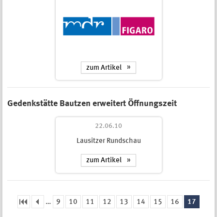
zum Artikel
Gedenkstätte Bautzen erweitert Öffnungszeit
22.06.10
Lausitzer Rundschau
zum Artikel
…
9
10
11
12
13
14
15
16
17
Seiten