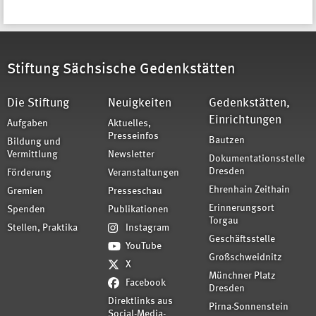
Stiftung Sächsische Gedenkstätten
Die Stiftung
Neuigkeiten
Gedenkstätten,
Einrichtungen
Aufgaben
Aktuelles,
Presseinfos
Bautzen
Bildung und
Vermittlung
Newsletter
Dokumentationsstelle
Dresden
Förderung
Veranstaltungen
Ehrenhain Zeithain
Gremien
Presseschau
Erinnerungsort
Spenden
Publikationen
Torgau
Stellen, Praktika
Instagram
Geschäftsstelle
YouTube
Großschweidnitz
X
Münchner Platz
Facebook
Dresden
Direktlinks aus
Pirna-Sonnenstein
Social-Media-