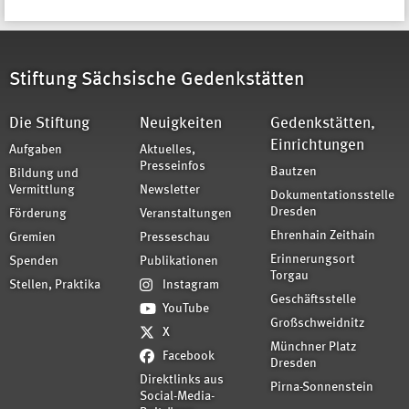
Stiftung Sächsische Gedenkstätten
Die Stiftung
Neuigkeiten
Gedenkstätten,
Einrichtungen
Aufgaben
Aktuelles,
Presseinfos
Bautzen
Bildung und
Vermittlung
Newsletter
Dokumentationsstelle
Dresden
Förderung
Veranstaltungen
Ehrenhain Zeithain
Gremien
Presseschau
Erinnerungsort
Spenden
Publikationen
Torgau
Stellen, Praktika
Instagram
Geschäftsstelle
YouTube
Großschweidnitz
X
Münchner Platz
Facebook
Dresden
Direktlinks aus
Pirna-Sonnenstein
Social-Media-