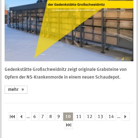
Gedenkstätte Großschweidnitz zeigt originale Grabsteine von
Opfern der NS-Krankenmorde in einem neuen Schaudepot.
mehr
…
6
7
8
9
10
11
12
13
14
…
Seiten