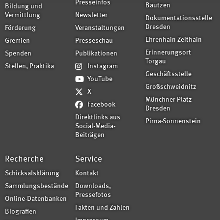
Presseinfos
Bautzen
Bildung und
Vermittlung
Newsletter
Dokumentationsstelle
Dresden
Förderung
Veranstaltungen
Ehrenhain Zeithain
Gremien
Presseschau
Erinnerungsort
Spenden
Publikationen
Torgau
Stellen, Praktika
Instagram
Geschäftsstelle
YouTube
Großschweidnitz
X
Münchner Platz
Facebook
Dresden
Direktlinks aus
Pirna-Sonnenstein
Social-Media-
Beiträgen
Recherche
Service
Schicksalsklärung
Kontakt
Sammlungsbestände
Downloads,
Pressefotos
Online-Datenbanken
Fakten und Zahlen
Biografien