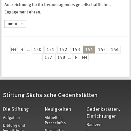
Auszeichnung für ihr herausragendes gesellschaftliches
Engagement ehren.
mehr
…
150
151
152
153
154
155
156
Seiten
157
158
…
Stiftung Sächsische Gedenkstätten
Die Stiftung
Neuigkeiten
Gedenkstätten,
Einrichtungen
Aufgaben
Aktuelles,
Presseinfos
Bautzen
Bildung und
Vermittlung
Newsletter