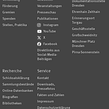
Dokumentationsstelle
Dresden
Förderung
Veranstaltungen
Ehrenhain Zeithain
Gremien
Presseschau
Erinnerungsort
Spenden
Publikationen
Torgau
Stellen, Praktika
Instagram
Geschäftsstelle
YouTube
Großschweidnitz
X
Münchner Platz
Facebook
Dresden
Direktlinks aus
Pirna-Sonnenstein
Social-Media-
Beiträgen
Recherche
Service
Schicksalsklärung
Kontakt
Sammlungsbestände
Downloads,
Pressefotos
Online-Datenbanken
Fakten und Zahlen
Biografien
Impressum
Bibliotheken
Datenschutzerklärung