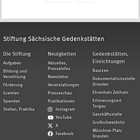
Stiftung Sächsische Gedenkstätten
Die Stiftung
Neuigkeiten
Gedenkstätten,
Einrichtungen
Aufgaben
Aktuelles,
Presseinfos
Bautzen
Bildung und
Vermittlung
Newsletter
Dokumentationsstelle
Dresden
Förderung
Veranstaltungen
Ehrenhain Zeithain
Gremien
Presseschau
Erinnerungsort
Spenden
Publikationen
Torgau
Stellen, Praktika
Instagram
Geschäftsstelle
YouTube
Großschweidnitz
X
Münchner Platz
Facebook
Dresden