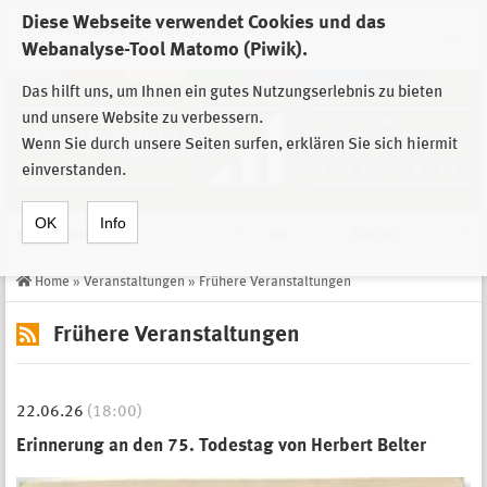
Diese Webseite verwendet Cookies und das
Zur Auswahl der Einrichtungen der
Webanalyse-Tool Matomo (Piwik).
Stiftung Sächsische Gedenkstätten
Das hilft uns, um Ihnen ein gutes Nutzungserlebnis zu bieten
und unsere Website zu verbessern.
Wenn Sie durch unsere Seiten surfen, erklären Sie sich hiermit
einverstanden.
OK
Info
Navigation
de
Suche
Home
»
Veranstaltungen
»
Frühere Veranstaltungen
Frühere Veranstaltungen
22.06.26
(18:00)
Erinnerung an den 75. Todestag von Herbert Belter