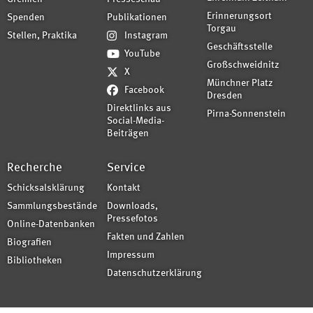
Erinnerungsort
Spenden
Publikationen
Torgau
Stellen, Praktika
Instagram
Geschäftsstelle
YouTube
Großschweidnitz
X
Münchner Platz
Facebook
Dresden
Direktlinks aus
Pirna-Sonnenstein
Social-Media-
Beiträgen
Recherche
Service
Schicksalsklärung
Kontakt
Sammlungsbestände
Downloads,
Pressefotos
Online-Datenbanken
Fakten und Zahlen
Biografien
Impressum
Bibliotheken
Datenschutzerklärung