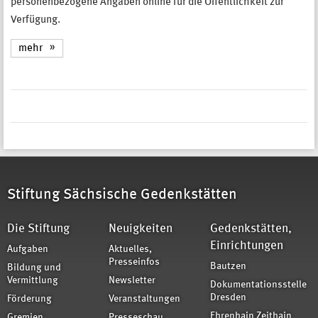
personenbezogene Angaben online für die Öffentlichkeit zur
Verfügung.
mehr
Stiftung Sächsische Gedenkstätten
Die Stiftung
Neuigkeiten
Gedenkstätten,
Einrichtungen
Aufgaben
Aktuelles,
Presseinfos
Bautzen
Bildung und
Vermittlung
Newsletter
Dokumentationsstelle
Dresden
Förderung
Veranstaltungen
Ehrenhain Zeithain
Gremien
Presseschau