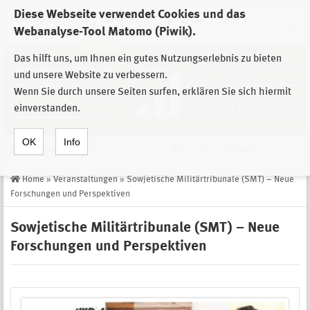
Diese Webseite verwendet Cookies und das
Zur Auswahl der Einrichtungen der
Webanalyse-Tool Matomo (Piwik).
Stiftung Sächsische Gedenkstätten
Das hilft uns, um Ihnen ein gutes Nutzungserlebnis zu bieten
und unsere Website zu verbessern.
Wenn Sie durch unsere Seiten surfen, erklären Sie sich hiermit
einverstanden.
OK
Info
Navigation
de
Suche
Home
»
Veranstaltungen
»
Sowjetische Militärtribunale (SMT) – Neue
Forschungen und Perspektiven
Sowjetische Militärtribunale (SMT) – Neue
Forschungen und Perspektiven