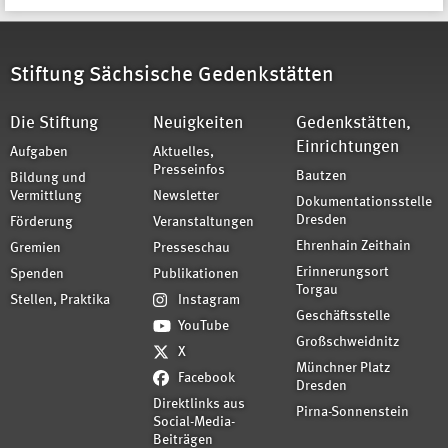
Stiftung Sächsische Gedenkstätten
Die Stiftung
Neuigkeiten
Gedenkstätten,
Einrichtungen
Aufgaben
Aktuelles,
Presseinfos
Bautzen
Bildung und
Vermittlung
Newsletter
Dokumentationsstelle
Dresden
Förderung
Veranstaltungen
Ehrenhain Zeithain
Gremien
Presseschau
Erinnerungsort
Spenden
Publikationen
Torgau
Stellen, Praktika
Instagram
Geschäftsstelle
YouTube
Großschweidnitz
X
Münchner Platz
Facebook
Dresden
Direktlinks aus
Pirna-Sonnenstein
Social-Media-
Beiträgen