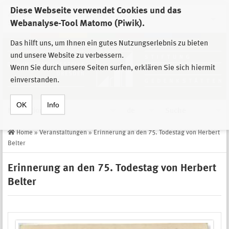
Diese Webseite verwendet Cookies und das
Zur Auswahl der Einrichtungen der
Webanalyse-Tool Matomo (Piwik).
Stiftung Sächsische Gedenkstätten
Das hilft uns, um Ihnen ein gutes Nutzungserlebnis zu bieten
und unsere Website zu verbessern.
Wenn Sie durch unsere Seiten surfen, erklären Sie sich hiermit
einverstanden.
OK
Info
Navigation
de
Suche
Home
»
Veranstaltungen
»
Erinnerung an den 75. Todestag von Herbert
Belter
Erinnerung an den 75. Todestag von Herbert
Belter