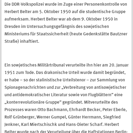
Die DDR-Volkspolizei wurde im Zuge einer Personenkontrolle von
Herbert Belter am 5. Oktober 1950 auf die studentische Gruppe
aufmerksam. Herbert Belter war ab dem 9. Oktober 1950 in
Dresden im Untersuchungsgefängnis des sowjetischen
Ministeriums für Staatssicherheit (heute Gedenkstätte Bautzner
Straße) inhaftiert.
Ein sowjetisches Militärtribunal verurteilte ihn hier am 20. Januar
1951 zum Tode. Das drakonische Urteil wurde damit begründet,
er habe – so der stalinistische Urteilstenor – zur Sammlung von
Spionagenachrichten und zur „Verbreitung von antisowjetischer
und antidemokratischer Literatur sowie von Flugblättern“ eine
„konterrevolutionäre Gruppe“ gegründet. Mitverurteilte des
Prozesses waren Otto Bachmann, Ehrhardt Becker, Peter Eberle,
Rolf Grünberger, Werner Gumpel, Günter Herrmann, Siegfried
Jenkner, Karl Miertschischk und Hans-Dieter Scharf. Herbert
Belter wurde nach der Verurteilung über die Haftstationen Berlin-