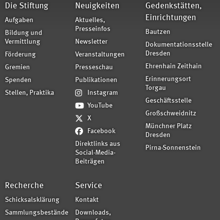
Die Stiftung
Neuigkeiten
Gedenkstätten,
Einrichtungen
Aufgaben
Aktuelles,
Presseinfos
Bautzen
Bildung und
Vermittlung
Newsletter
Dokumentationsstelle
Dresden
Förderung
Veranstaltungen
Ehrenhain Zeithain
Gremien
Presseschau
Erinnerungsort
Spenden
Publikationen
Torgau
Stellen, Praktika
Instagram
Geschäftsstelle
YouTube
Großschweidnitz
X
Münchner Platz
Facebook
Dresden
Direktlinks aus
Pirna-Sonnenstein
Social-Media-
Beiträgen
Recherche
Service
Schicksalsklärung
Kontakt
Sammlungsbestände
Downloads,