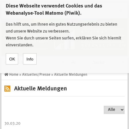
Diese Webseite verwendet Cookies und das
Zur Auswahl der Einrichtungen der
Webanalyse-Tool Matomo (Piwik).
Stiftung Sächsische Gedenkstätten
Das hilft uns, um Ihnen ein gutes Nutzungserlebnis zu bieten
und unsere Website zu verbessern.
Wenn Sie durch unsere Seiten surfen, erklären Sie sich hiermit
einverstanden.
OK
Info
Navigation
de
Suche
Home
»
Aktuelles/Presse
»
Aktuelle Meldungen
Aktuelle Meldungen
30.03.20