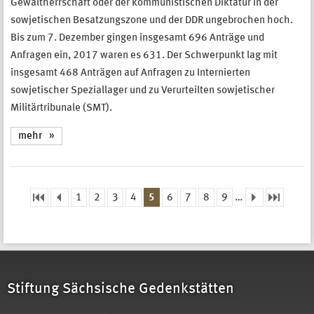
Gewaltherrschaft oder der kommunistischen Diktatur in der
sowjetischen Besatzungszone und der DDR ungebrochen hoch.
Bis zum 7. Dezember gingen insgesamt 696 Anträge und
Anfragen ein, 2017 waren es 631. Der Schwerpunkt lag mit
insgesamt 468 Anträgen auf Anfragen zu Internierten
sowjetischer Speziallager und zu Verurteilten sowjetischer
Militärtribunale (SMT).
mehr
1
2
3
4
5
6
7
8
9
…
Seiten
Stiftung Sächsische Gedenkstätten