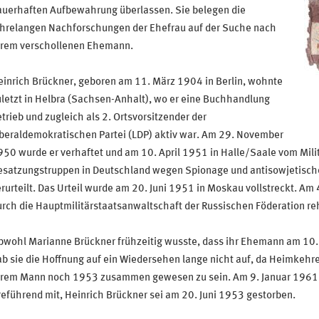
auerhaften Aufbewahrung überlassen. Sie belegen die
ahrelangen Nachforschungen der Ehefrau auf der Suche nach
hrem verschollenen Ehemann.
inrich Brückner, geboren am 11. März 1904 in Berlin, wohnte
letzt in Helbra (Sachsen-Anhalt), wo er eine Buchhandlung
trieb und zugleich als 2. Ortsvorsitzender der
beraldemokratischen Partei (LDP) aktiv war. Am 29. November
50 wurde er verhaftet und am 10. April 1951 in Halle/Saale vom Mili
esatzungstruppen in Deutschland wegen Spionage und antisowjetisch
rurteilt. Das Urteil wurde am 20. Juni 1951 in Moskau vollstreckt. 
rch die Hauptmilitärstaatsanwaltschaft der Russischen Föderation reha
wohl Marianne Brückner frühzeitig wusste, dass ihr Ehemann am 10. 
b sie die Hoffnung auf ein Wiedersehen lange nicht auf, da Heimkehr
hrem Mann noch 1953 zusammen gewesen zu sein. Am 9. Januar 1961 t
reführend mit, Heinrich Brückner sei am 20. Juni 1953 gestorben.