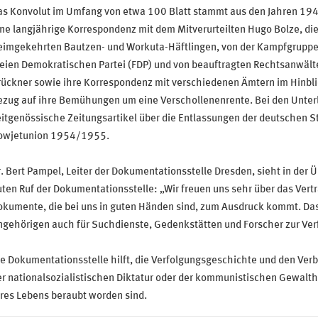
as Konvolut im Umfang von etwa 100 Blatt stammt aus den Jahren 194
ne langjährige Korrespondenz mit dem Mitverurteilten Hugo Bolze, di
eimgekehrten Bautzen- und Workuta-Häftlingen, von der Kampfgruppe
reien Demokratischen Partei (FDP) und von beauftragten Rechtsanwält
ückner sowie ihre Korrespondenz mit verschiedenen Ämtern im Hinblic
ezug auf ihre Bemühungen um eine Verschollenenrente. Bei den Unter
itgenössische Zeitungsartikel über die Entlassungen der deutschen S
owjetunion 1954/1955.
. Bert Pampel, Leiter der Dokumentationsstelle Dresden, sieht in der 
ten Ruf der Dokumentationsstelle: „Wir freuen uns sehr über das Vertr
kumente, die bei uns in guten Händen sind, zum Ausdruck kommt. Das
ngehörigen auch für Suchdienste, Gedenkstätten und Forscher zur Ver
e Dokumentationsstelle hilft, die Verfolgungsgeschichte und den Ver
r nationalsozialistischen Diktatur oder der kommunistischen Gewalthe
res Lebens beraubt worden sind.