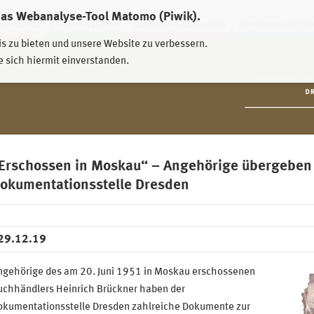
das Webanalyse-Tool Matomo (Piwik).
HWEIDNITZ
EHRENHAIN ZEITHAIN
MÜNCHNER PLATZ DRESDEN
ERINNERUNGSORT TO
is zu bieten und unsere Website zu verbessern.
e sich hiermit einverstanden.
Erschossen in Moskau“ – Angehörige übergeben 
okumentationsstelle Dresden
29.12.19
ngehörige des am 20. Juni 1951 in Moskau erschossenen
uchhändlers Heinrich Brückner haben der
okumentationsstelle Dresden zahlreiche Dokumente zur