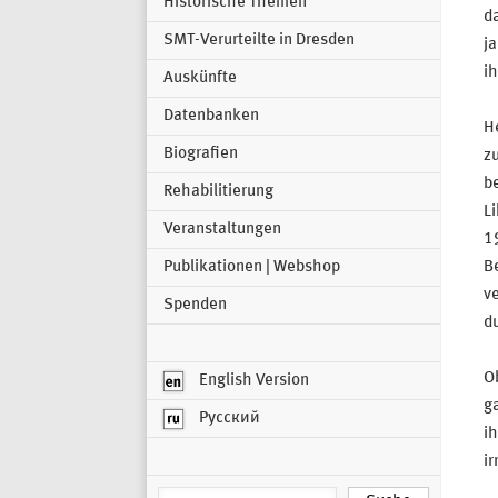
Historische Themen
d
SMT-Verurteilte in Dresden
j
i
Auskünfte
Datenbanken
He
Biografien
zu
be
Rehabilitierung
Li
Veranstaltungen
19
Publikationen | Webshop
B
ve
Spenden
du
Ob
English Version
ga
Русский
i
ir