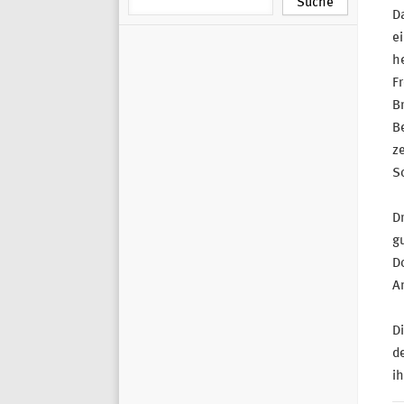
D
ei
h
F
Br
B
ze
S
Dr
gu
Do
A
Di
de
ih