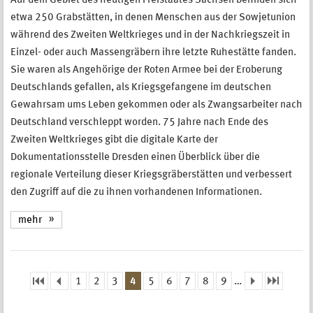
Auf dem Gebiet des heutigen Freistaates Sachsen befinden sich
etwa 250 Grabstätten, in denen Menschen aus der Sowjetunion
während des Zweiten Weltkrieges und in der Nachkriegszeit in
Einzel- oder auch Massengräbern ihre letzte Ruhestätte fanden.
Sie waren als Angehörige der Roten Armee bei der Eroberung
Deutschlands gefallen, als Kriegsgefangene im deutschen
Gewahrsam ums Leben gekommen oder als Zwangsarbeiter nach
Deutschland verschleppt worden. 75 Jahre nach Ende des
Zweiten Weltkrieges gibt die digitale Karte der
Dokumentationsstelle Dresden einen Überblick über die
regionale Verteilung dieser Kriegsgräberstätten und verbessert
den Zugriff auf die zu ihnen vorhandenen Informationen.
mehr
1
2
3
4
5
6
7
8
9
…
Seiten