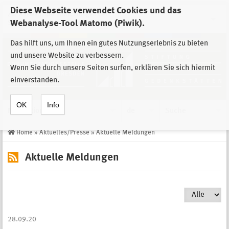
Diese Webseite verwendet Cookies und das
Zur Auswahl der Einrichtungen der
Webanalyse-Tool Matomo (Piwik).
Stiftung Sächsische Gedenkstätten
Das hilft uns, um Ihnen ein gutes Nutzungserlebnis zu bieten
und unsere Website zu verbessern.
Wenn Sie durch unsere Seiten surfen, erklären Sie sich hiermit
einverstanden.
OK
Info
Navigation
de
Suche
Home
»
Aktuelles/Presse
»
Aktuelle Meldungen
Aktuelle Meldungen
28.09.20