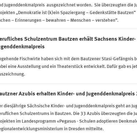
nd Jugenddenkmalpreis ausgezeichnet worden. Sie überzeugten die Ju
ojekten „Demokratie ist (k)ein Spaziergang – Gedenkstätte Bautzen“
uchen – Erinnerungen – bewahren – Menschen – verstehen“.
erufliches Schulzentrum Bautzen erhält Sachsens Kinder-
ugenddenkmalpreis
ngehende Fischwirte haben sich mit dem Bautzener Stasi-Gefängnis b
bei eine Ausstellung und ein Theaterstück entwickelt. Dafür gab es jet
uszeichnung.
autzner Azubis erhalten Kinder- und Jugenddenkmalpreis
r diesjährige Sächsische Kinder- und Jugenddenkmalpreis geht an Ju
ruflichen Schulzentrums in Bautzen. Die 33 Azubis überzeugten die Ju
rojekten im Landesprogramm «Pegasus - Schulen adoptieren Denkmale
gionalentwicklungsministerium in Dresden mitteilte.