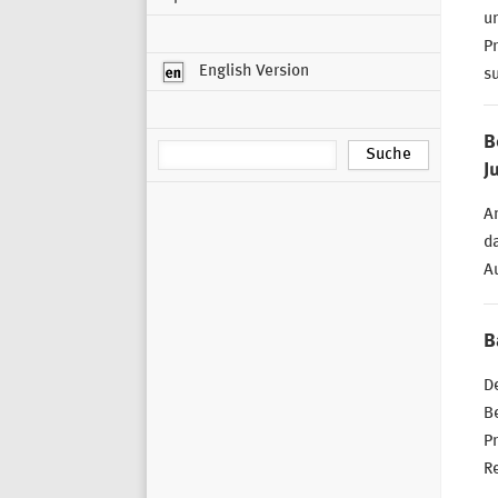
u
Pr
English Version
s
B
J
A
da
A
B
De
Be
P
Re