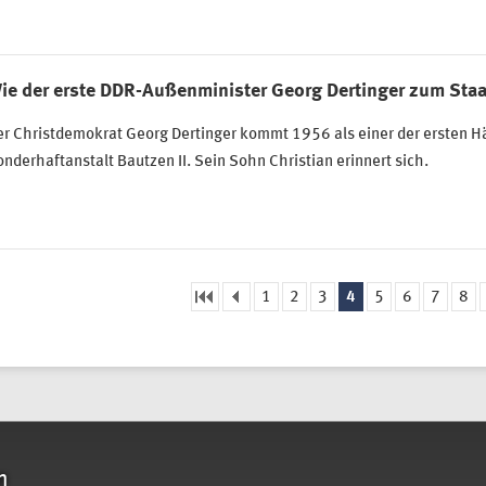
ie der erste DDR-Außenminister Georg Dertinger zum Sta
r Christdemokrat Georg Dertinger kommt 1956 als einer der ersten Häf
nderhaftanstalt Bautzen II. Sein Sohn Christian erinnert sich.
1
2
3
4
5
6
7
8
eiten
n