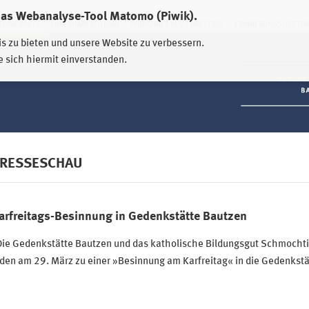
das Webanalyse-Tool Matomo (Piwik).
HWEIDNITZ
EHRENHAIN ZEITHAIN
MÜNCHNER PLATZ DRESDEN
ERINNERUNGSORT TO
is zu bieten und unsere Website zu verbessern.
e sich hiermit einverstanden.
RESSESCHAU
arfreitags-Besinnung in Gedenkstätte Bautzen
Die Gedenkstätte Bautzen und das katholische Bildungsgut Schmocht
den am 29. März zu einer »Besinnung am Karfreitag« in die Gedenkstät