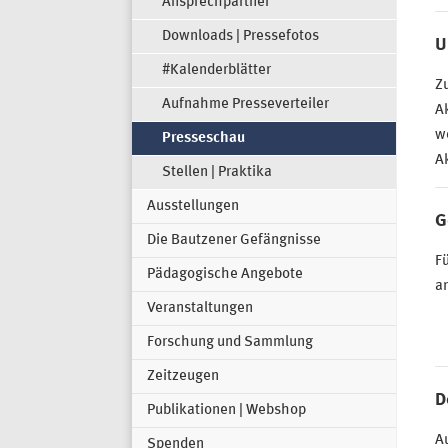
Ansprechpartner
Downloads | Pressefotos
U
#Kalenderblätter
Zu
Aufnahme Presseverteiler
Ak
we
Presseschau
A
Stellen | Praktika
Ausstellungen
G
Die Bautzener Gefängnisse
Fü
Pädagogische Angebote
an
Veranstaltungen
Forschung und Sammlung
Zeitzeugen
D
Publikationen | Webshop
A
Spenden