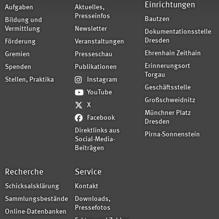
Einrichtungen
Aufgaben
Aktuelles,
Presseinfos
Bautzen
Bildung und
Vermittlung
Newsletter
Dokumentationsstelle
Dresden
Förderung
Veranstaltungen
Ehrenhain Zeithain
Gremien
Presseschau
Erinnerungsort
Spenden
Publikationen
Torgau
Stellen, Praktika
Instagram
Geschäftsstelle
YouTube
Großschweidnitz
X
Münchner Platz
Facebook
Dresden
Direktlinks aus
Pirna-Sonnenstein
Social-Media-
Beiträgen
Recherche
Service
Schicksalsklärung
Kontakt
Sammlungsbestände
Downloads,
Pressefotos
Online-Datenbanken