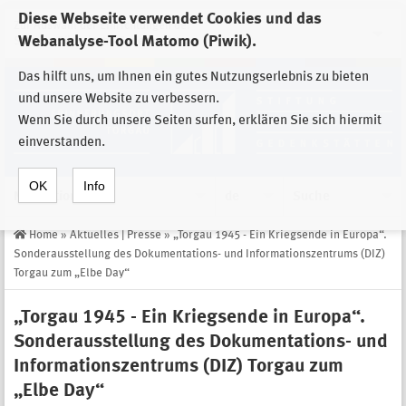
Diese Webseite verwendet Cookies und das
Zur Auswahl der Einrichtungen der
Webanalyse-Tool Matomo (Piwik).
Stiftung Sächsische Gedenkstätten
Das hilft uns, um Ihnen ein gutes Nutzungserlebnis zu bieten
und unsere Website zu verbessern.
Wenn Sie durch unsere Seiten surfen, erklären Sie sich hiermit
einverstanden.
OK
Info
Navigation
de
Suche
Home
»
Aktuelles | Presse
»
„Torgau 1945 - Ein Kriegsende in Europa“.
Sonderausstellung des Dokumentations- und Informationszentrums (DIZ)
Torgau zum „Elbe Day“
„Torgau 1945 - Ein Kriegsende in Europa“.
Sonderausstellung des Dokumentations- und
Informationszentrums (DIZ) Torgau zum
„Elbe Day“