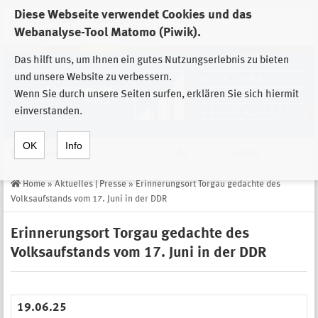
Diese Webseite verwendet Cookies und das
Zur Auswahl der Einrichtungen der
Webanalyse-Tool Matomo (Piwik).
Stiftung Sächsische Gedenkstätten
Das hilft uns, um Ihnen ein gutes Nutzungserlebnis zu bieten
und unsere Website zu verbessern.
Wenn Sie durch unsere Seiten surfen, erklären Sie sich hiermit
einverstanden.
OK
Info
Navigation
de
Suche
Home
»
Aktuelles | Presse
»
Erinnerungsort Torgau gedachte des
Volksaufstands vom 17. Juni in der DDR
Erinnerungsort Torgau gedachte des
Volksaufstands vom 17. Juni in der DDR
19.06.25