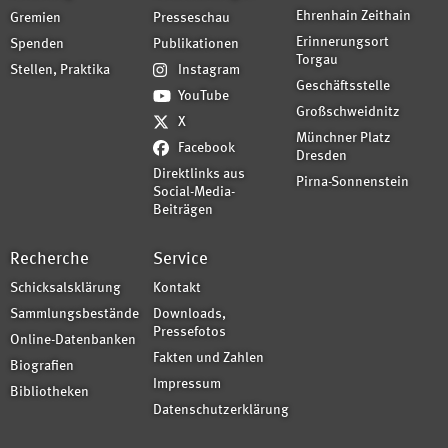
Ehrenhain Zeithain
Gremien
Presseschau
Erinnerungsort
Spenden
Publikationen
Torgau
Stellen, Praktika
Instagram
Geschäftsstelle
YouTube
Großschweidnitz
X
Münchner Platz
Facebook
Dresden
Direktlinks aus
Pirna-Sonnenstein
Social-Media-
Beiträgen
Recherche
Service
Schicksalsklärung
Kontakt
Sammlungsbestände
Downloads,
Pressefotos
Online-Datenbanken
Fakten und Zahlen
Biografien
Impressum
Bibliotheken
Datenschutzerklärung