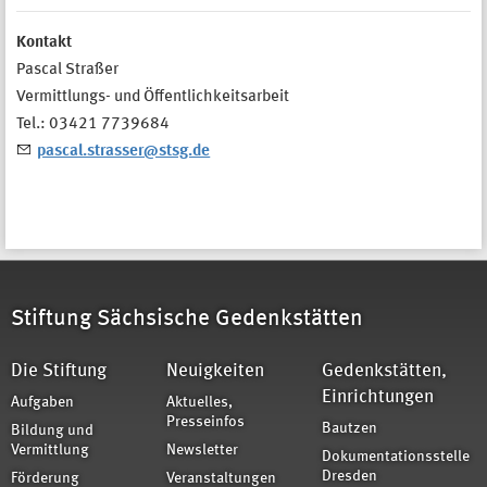
Kontakt
Pascal Straßer
Vermittlungs- und Öffentlichkeitsarbeit
Tel.: 03421 7739684
pascal.strasser@stsg.de
Stiftung Sächsische Gedenkstätten
Die Stiftung
Neuigkeiten
Gedenkstätten,
Einrichtungen
Aufgaben
Aktuelles,
Presseinfos
Bautzen
Bildung und
Vermittlung
Newsletter
Dokumentationsstelle
Dresden
Förderung
Veranstaltungen