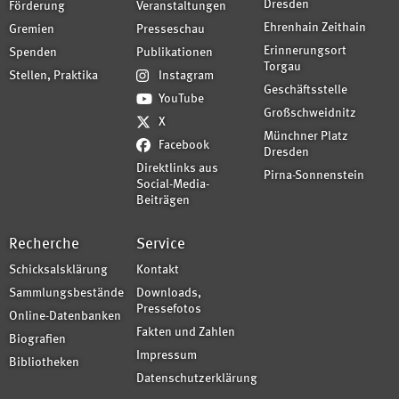
Dresden
Förderung
Veranstaltungen
Ehrenhain Zeithain
Gremien
Presseschau
Erinnerungsort
Spenden
Publikationen
Torgau
Stellen, Praktika
Instagram
Geschäftsstelle
YouTube
Großschweidnitz
X
Münchner Platz
Facebook
Dresden
Direktlinks aus
Pirna-Sonnenstein
Social-Media-
Beiträgen
Recherche
Service
Schicksalsklärung
Kontakt
Sammlungsbestände
Downloads,
Pressefotos
Online-Datenbanken
Fakten und Zahlen
Biografien
Impressum
Bibliotheken
Datenschutzerklärung