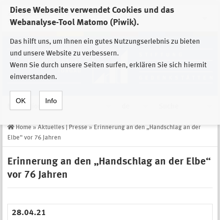
Diese Webseite verwendet Cookies und das
Zur Auswahl der Einrichtungen der
Webanalyse-Tool Matomo (Piwik).
Stiftung Sächsische Gedenkstätten
Das hilft uns, um Ihnen ein gutes Nutzungserlebnis zu bieten
und unsere Website zu verbessern.
Wenn Sie durch unsere Seiten surfen, erklären Sie sich hiermit
einverstanden.
OK
Info
Navigation
de
Suche
Home
»
Aktuelles | Presse
»
Erinnerung an den „Handschlag an der
Elbe“ vor 76 Jahren
Erinnerung an den „Handschlag an der Elbe“
vor 76 Jahren
28.04.21