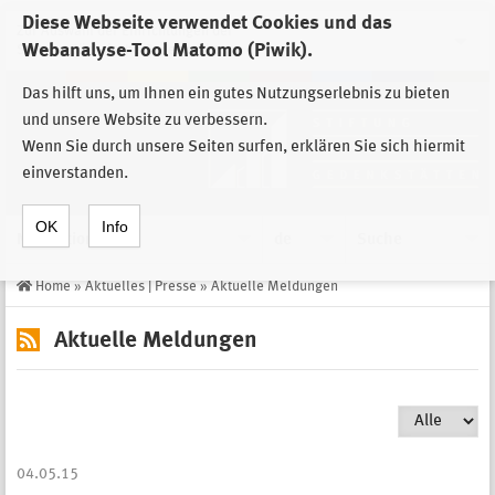
Diese Webseite verwendet Cookies und das
Zur Auswahl der Einrichtungen der
Webanalyse-Tool Matomo (Piwik).
Stiftung Sächsische Gedenkstätten
Das hilft uns, um Ihnen ein gutes Nutzungserlebnis zu bieten
und unsere Website zu verbessern.
Wenn Sie durch unsere Seiten surfen, erklären Sie sich hiermit
einverstanden.
OK
Info
Navigation
de
Suche
Home
»
Aktuelles | Presse
»
Aktuelle Meldungen
Aktuelle Meldungen
04.05.15