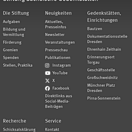
Die Stiftung
Neuigkeiten
Gedenkstätten,
Einrichtungen
Aufgaben
Aktuelles,
Presseinfos
Bautzen
Bildung und
Vermittlung
Newsletter
Dokumentationsstelle
Dresden
Förderung
Veranstaltungen
Ehrenhain Zeithain
Gremien
Presseschau
Erinnerungsort
Spenden
Publikationen
Torgau
Stellen, Praktika
Instagram
Geschäftsstelle
YouTube
Großschweidnitz
X
Münchner Platz
Facebook
Dresden
Direktlinks aus
Pirna-Sonnenstein
Social-Media-
Beiträgen
Recherche
Service
Schicksalsklärung
Kontakt