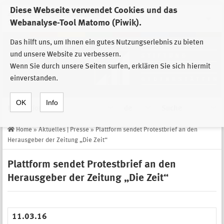
Diese Webseite verwendet Cookies und das
Zur Auswahl der Einrichtungen der
Webanalyse-Tool Matomo (Piwik).
Stiftung Sächsische Gedenkstätten
Das hilft uns, um Ihnen ein gutes Nutzungserlebnis zu bieten
und unsere Website zu verbessern.
Wenn Sie durch unsere Seiten surfen, erklären Sie sich hiermit
einverstanden.
OK
Info
Navigation
de
Suche
Home
»
Aktuelles | Presse
»
Plattform sendet Protestbrief an den
Herausgeber der Zeitung „Die Zeit“
Plattform sendet Protestbrief an den
Herausgeber der Zeitung „Die Zeit“
11.03.16