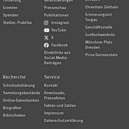
Förderung
Veranstaltungen
Ehrenhain Zeithain
Gremien
Presseschau
Erinnerungsort
Spenden
Publikationen
Torgau
Stellen, Praktika
Instagram
Geschäftsstelle
YouTube
Großschweidnitz
X
Münchner Platz
Facebook
Dresden
Direktlinks aus
Pirna-Sonnenstein
Social-Media-
Beiträgen
Recherche
Service
Schicksalsklärung
Kontakt
Sammlungsbestände
Downloads,
Pressefotos
Online-Datenbanken
Fakten und Zahlen
Biografien
Impressum
Bibliotheken
Datenschutzerklärung