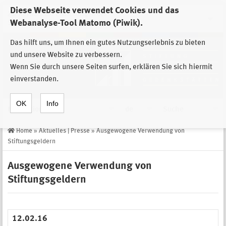
Diese Webseite verwendet Cookies und das
Zur Auswahl der Einrichtungen der
Webanalyse-Tool Matomo (Piwik).
Stiftung Sächsische Gedenkstätten
Das hilft uns, um Ihnen ein gutes Nutzungserlebnis zu bieten
und unsere Website zu verbessern.
Wenn Sie durch unsere Seiten surfen, erklären Sie sich hiermit
einverstanden.
OK
Info
Navigation
de
Suche
Home
»
Aktuelles | Presse
»
Ausgewogene Verwendung von
Stiftungsgeldern
Ausgewogene Verwendung von
Stiftungsgeldern
12.02.16