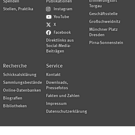
Erinnerungsort
Spenden
Publikationen
Torgau
Stellen, Praktika
Instagram
Geschäftsstelle
YouTube
Großschweidnitz
X
Münchner Platz
Facebook
Dresden
Direktlinks aus
Pirna-Sonnenstein
Social-Media-
Beiträgen
Recherche
Service
Schicksalsklärung
Kontakt
Sammlungsbestände
Downloads,
Pressefotos
Online-Datenbanken
Fakten und Zahlen
Biografien
Impressum
Bibliotheken
Datenschutzerklärung