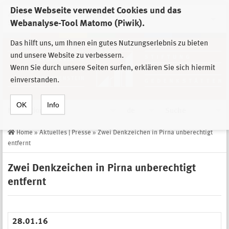
Diese Webseite verwendet Cookies und das
Zur Auswahl der Einrichtungen der
Webanalyse-Tool Matomo (Piwik).
Stiftung Sächsische Gedenkstätten
Das hilft uns, um Ihnen ein gutes Nutzungserlebnis zu bieten
und unsere Website zu verbessern.
Wenn Sie durch unsere Seiten surfen, erklären Sie sich hiermit
einverstanden.
OK
Info
Navigation
de
Suche
Home
»
Aktuelles | Presse
»
Zwei Denkzeichen in Pirna unberechtigt
entfernt
Zwei Denkzeichen in Pirna unberechtigt
entfernt
28.01.16