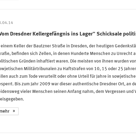
8.04.14
Vom Dresdner Kellergefängnis ins Lager" Schicksale politi
 einem Keller der Bautzner Straße in Dresden, der heutigen Gedenkstä
raße, befinden sich Zellen, in denen Hunderte Menschen zu Unrecht 
litischen Gründen inhaftiert waren. Die meisten von ihnen wurden vo
wjetischen Militärtribunalen zu Haftstrafen von 10, 15 oder 25 Jahren
llen auch zum Tode verurteilt oder ohne Urteil für Jahre in sowjetisch
sperrt. Bis zum Jahr 2009 war dieser authentische Dresdner Ort, an d
eidensweg vieler Menschen seinen Anfang nahm, dem Vergessen und V
reisgegeben.
mehr