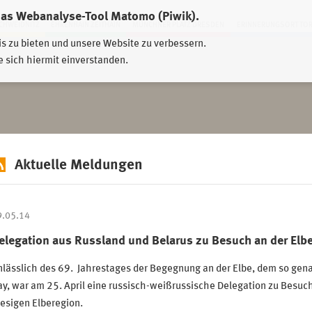
das Webanalyse-Tool Matomo (Piwik).
HWEIDNITZ
EHRENHAIN ZEITHAIN
MÜNCHNER PLATZ DRESDEN
ERINNERUNGSORT TO
is zu bieten und unsere Website zu verbessern.
e sich hiermit einverstanden.
Aktuelle Meldungen
9.05.14
elegation aus Russland und Belarus zu Besuch an der Elb
lässlich des 69. Jahrestages der Begegnung an der Elbe, dem so gen
y, war am 25. April eine russisch-weißrussische Delegation zu Besuch
esigen Elberegion.