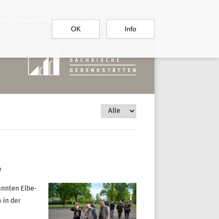
RGAU
BAUTZEN
SACHSENBURG
DOKUMENTATIONSSTELLE
OK
Info
e
annten Elbe-
 in der