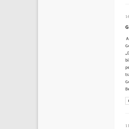
1
G
Au
G
„
bi
pe
tr
Ge
B
1