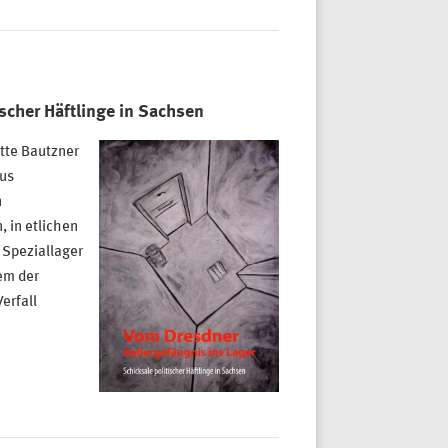
scher Häftlinge in Sachsen
tte Bautzner
aus
n
, in etlichen
e Speziallager
em der
erfall