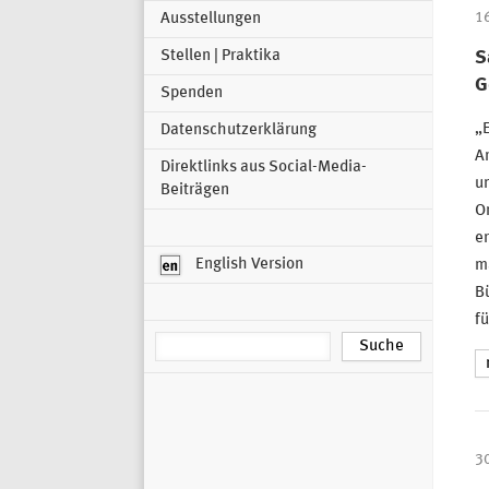
Ausstellungen
1
Stellen | Praktika
S
G
Spenden
„E
Datenschutzerklärung
Ar
Direktlinks aus Social-Media-
un
Beiträgen
On
er
English Version
ma
Bü
fü
3