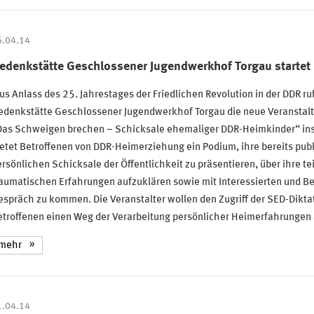
6.04.14
edenkstätte Geschlossener Jugendwerkhof Torgau startet 
s Anlass des 25. Jahrestages der Friedlichen Revolution in der DDR ruf
edenkstätte Geschlossener Jugendwerkhof Torgau die neue Veranstal
Das Schweigen brechen – Schicksale ehemaliger DDR-Heimkinder“ ins
etet Betroffenen von DDR-Heimerziehung ein Podium, ihre bereits publ
rsönlichen Schicksale der Öffentlichkeit zu präsentieren, über ihre te
aumatischen Erfahrungen aufzuklären sowie mit Interessierten und Be
spräch zu kommen. Die Veranstalter wollen den Zugriff der SED-Dikta
etroffenen einen Weg der Verarbeitung persönlicher Heimerfahrungen 
mehr
1.04.14