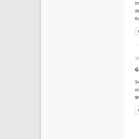
I
de
Kr
2
G
Se
ei
W