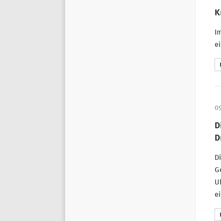
K
I
ei
0
D
D
Di
G
Uh
ei