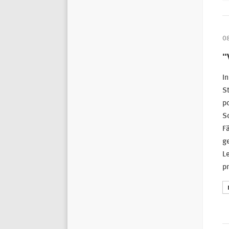
0
"
In
St
po
So
Fä
ge
L
p