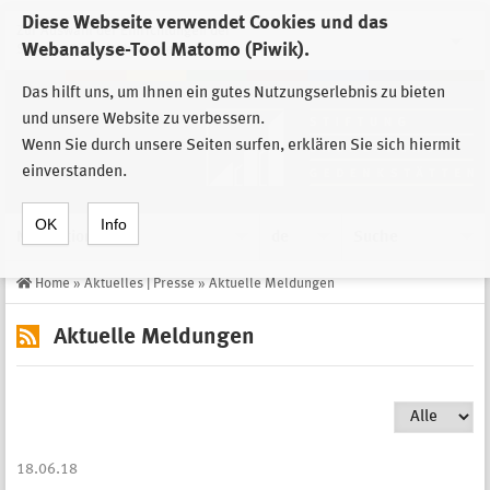
Diese Webseite verwendet Cookies und das
Zur Auswahl der Einrichtungen der
Webanalyse-Tool Matomo (Piwik).
Stiftung Sächsische Gedenkstätten
Das hilft uns, um Ihnen ein gutes Nutzungserlebnis zu bieten
und unsere Website zu verbessern.
Wenn Sie durch unsere Seiten surfen, erklären Sie sich hiermit
einverstanden.
OK
Info
Navigation
de
Suche
Home
»
Aktuelles | Presse
»
Aktuelle Meldungen
Aktuelle Meldungen
18.06.18