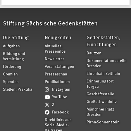
Stiftung Sächsische Gedenkstätten
Die Stiftung
Neuigkeiten
Gedenkstätten,
Einrichtungen
Aufgaben
Aktuelles,
Presseinfos
Bautzen
Bildung und
Vermittlung
Newsletter
Dokumentationsstelle
Dresden
Förderung
Veranstaltungen
Ehrenhain Zeithain
Gremien
Presseschau
Erinnerungsort
Spenden
Publikationen
Torgau
Stellen, Praktika
Instagram
Geschäftsstelle
YouTube
Großschweidnitz
X
Münchner Platz
Facebook
Dresden
Direktlinks aus
Pirna-Sonnenstein
Social-Media-
Beiträgen