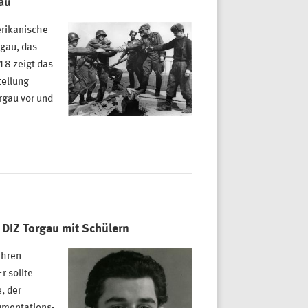
au
erikanische
gau, das
18 zeigt das
tellung
rgau vor und
 DIZ Torgau mit Schülern
ahren
r sollte
, der