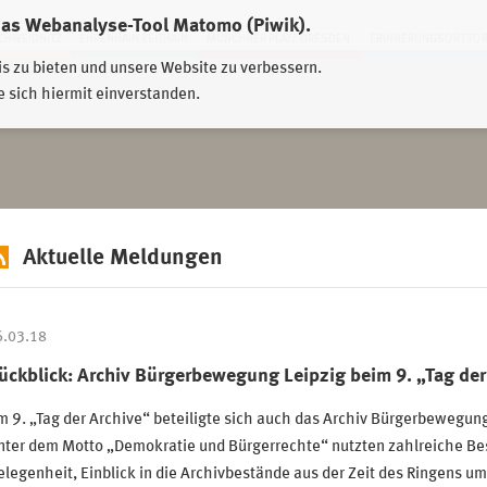
das Webanalyse-Tool Matomo (Piwik).
HWEIDNITZ
EHRENHAIN ZEITHAIN
MÜNCHNER PLATZ DRESDEN
ERINNERUNGSORT TO
is zu bieten und unsere Website zu verbessern.
e sich hiermit einverstanden.
Aktuelle Meldungen
6.03.18
ückblick: Archiv Bürgerbewegung Leipzig beim 9. „Tag der
 9. „Tag der Archive“ beteiligte sich auch das Archiv Bürgerbewegung
nter dem Motto „Demokratie und Bürgerrechte“ nutzten zahlreiche Be
legenheit, Einblick in die Archivbestände aus der Zeit des Ringens u