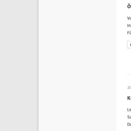
Ö
Vo
In
F
2
K
Le
S
D