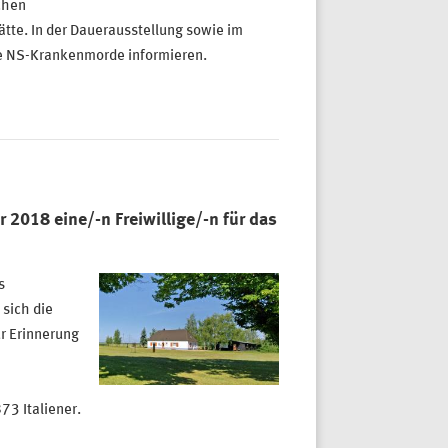
chen
te. In der Dauerausstellung sowie im
te NS-Krankenmorde informieren.
2018 eine/-n Freiwillige/-n für das
s
sich die
r Erinnerung
3 Italiener.