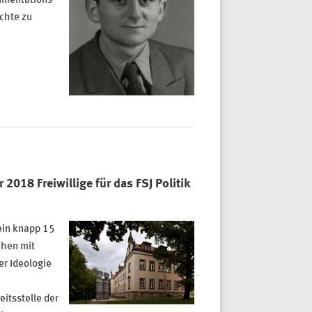
umentations-
chte zu
018 Freiwillige für das FSJ Politik
ein knapp 15
hen mit
er Ideologie
itsstelle der