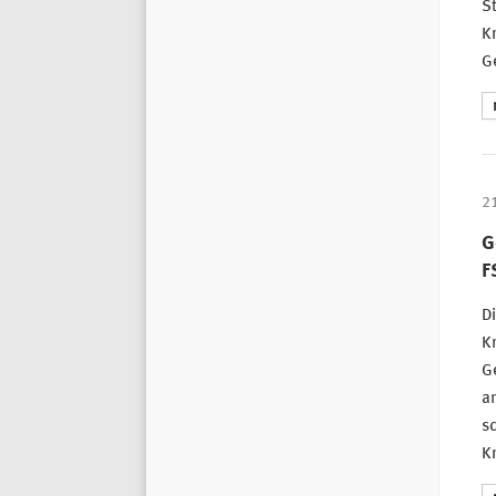
St
K
G
2
G
F
Di
Kr
Ge
an
s
K