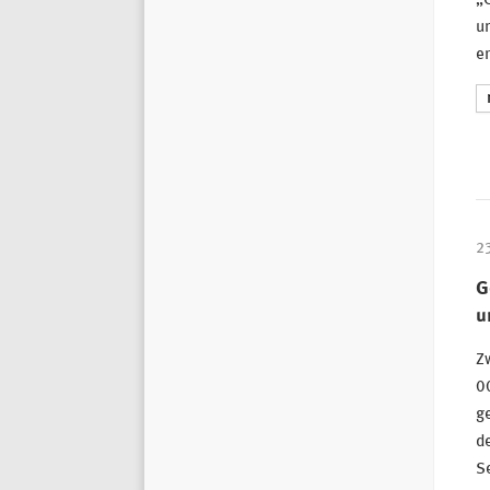
„
u
e
2
G
u
Z
0
ge
de
Se