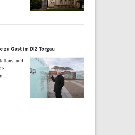
e zu Gast im DIZ Torgau
ations- und
er-
en.