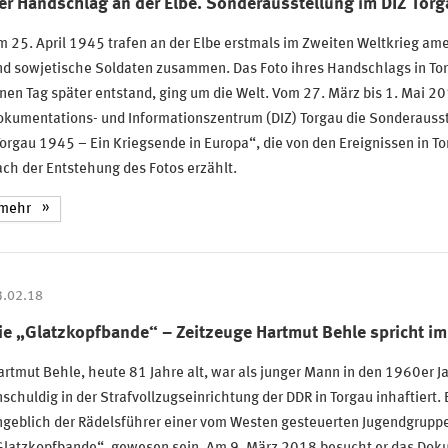
er Handschlag an der Elbe. Sonderausstellung im DIZ Torg
 25. April 1945 trafen an der Elbe erstmals im Zweiten Weltkrieg am
nd sowjetische Soldaten zusammen. Das Foto ihres Handschlags in Tor
nen Tag später entstand, ging um die Welt. Vom 27. März bis 1. Mai 20
okumentations- und Informationszentrum (DIZ) Torgau die Sonderauss
orgau 1945 – Ein Kriegsende in Europa“, die von den Ereignissen in To
ch der Entstehung des Fotos erzählt.
mehr
3.02.18
ie „Glatzkopfbande“ – Zeitzeuge Hartmut Behle spricht im
rtmut Behle, heute 81 Jahre alt, war als junger Mann in den 1960er J
schuldig in der Strafvollzugseinrichtung der DDR in Torgau inhaftiert. E
geblich der Rädelsführer einer vom Westen gesteuerten Jugendgruppe