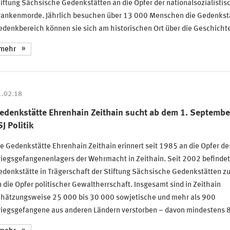
iftung Sächsische Gedenkstätten an die Opfer der nationalsozialistis
rankenmorde. Jährlich besuchen über 13 000 Menschen die Gedenkstät
edenkbereich können sie sich am historischen Ort über die Geschich
mehr
1.02.18
edenkstätte Ehrenhain Zeithain sucht ab dem 1. September 
SJ Politik
e Gedenkstätte Ehrenhain Zeithain erinnert seit 1985 an die Opfer de
iegsgefangenenlagers der Wehrmacht in Zeithain. Seit 2002 befindet 
denkstätte in Trägerschaft der Stiftung Sächsische Gedenkstätten zu
 die Opfer politischer Gewaltherrschaft. Insgesamt sind in Zeithain
chätzungsweise 25 000 bis 30 000 sowjetische und mehr als 900
riegsgefangene aus anderen Ländern verstorben – davon mindestens 87