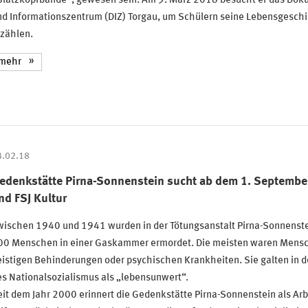
Glatzkopfbande“, gewesen sein. Am 9. März 2018 besucht er das Dok
nd Informationszentrum (DIZ) Torgau, um Schülern seine Lebensgeschi
rzählen.
mehr
3.02.18
edenkstätte Pirna-Sonnenstein sucht ab dem 1. September 2
nd FSJ Kultur
wischen 1940 und 1941 wurden in der Tötungsanstalt Pirna-Sonnenst
00 Menschen in einer Gaskammer ermordet. Die meisten waren Mensc
istigen Behinderungen oder psychischen Krankheiten. Sie galten in d
s Nationalsozialismus als „lebensunwert“.
it dem Jahr 2000 erinnert die Gedenkstätte Pirna-Sonnenstein als Arbe