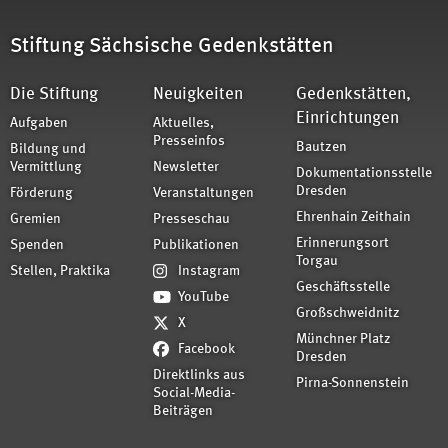
Stiftung Sächsische Gedenkstätten
Die Stiftung
Neuigkeiten
Gedenkstätten,
Einrichtungen
Aufgaben
Aktuelles,
Presseinfos
Bautzen
Bildung und
Vermittlung
Newsletter
Dokumentationsstelle
Dresden
Förderung
Veranstaltungen
Ehrenhain Zeithain
Gremien
Presseschau
Erinnerungsort
Spenden
Publikationen
Torgau
Stellen, Praktika
Instagram
Geschäftsstelle
YouTube
Großschweidnitz
X
Münchner Platz
Facebook
Dresden
Direktlinks aus
Pirna-Sonnenstein
Social-Media-
Beiträgen