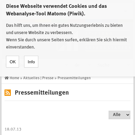
Diese Webseite verwendet Cookies und das
Zur Auswahl der Einrichtungen der
Webanalyse-Tool Matomo (Piwik).
Stiftung Sächsische Gedenkstätten
Das hilft uns, um Ihnen ein gutes Nutzungserlebnis zu bieten
und unsere Website zu verbessern.
Wenn Sie durch unsere Seiten surfen, erklären Sie sich hiermit
einverstanden.
OK
Info
Navigation
de
Suche
Home
»
Aktuelles | Presse
»
Pressemitteilungen
Pressemitteilungen
18.07.13