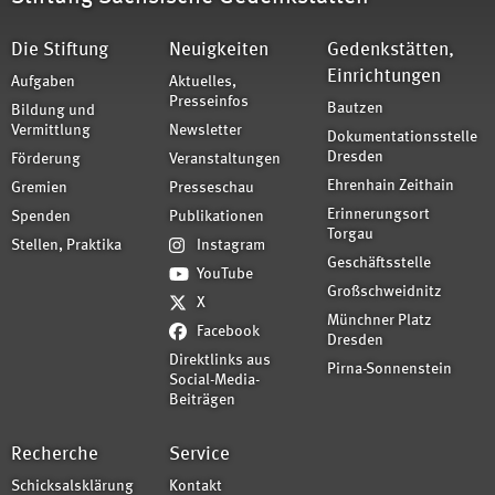
Die Stiftung
Neuigkeiten
Gedenkstätten,
Einrichtungen
Aufgaben
Aktuelles,
Presseinfos
Bautzen
Bildung und
Vermittlung
Newsletter
Dokumentationsstelle
Dresden
Förderung
Veranstaltungen
Ehrenhain Zeithain
Gremien
Presseschau
Erinnerungsort
Spenden
Publikationen
Torgau
Stellen, Praktika
Instagram
Geschäftsstelle
YouTube
Großschweidnitz
X
Münchner Platz
Facebook
Dresden
Direktlinks aus
Pirna-Sonnenstein
Social-Media-
Beiträgen
Recherche
Service
Schicksalsklärung
Kontakt