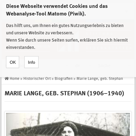
Diese Webseite verwendet Cookies und das
Zur Auswahl der Einrichtungen der
Webanalyse-Tool Matomo (Piwik).
Stiftung Sächsische Gedenkstätten
Das hilft uns, um Ihnen ein gutes Nutzungserlebnis zu bieten
und unsere Website zu verbessern.
Wenn Sie durch unsere Seiten surfen, erklären Sie sich hiermit
einverstanden.
OK
Info
Navigation
de
Suche
Home
»
Historischer Ort
»
Biografien
»
Marie Lange, geb. Stephan
MARIE LANGE, GEB. STEPHAN (1906–1940)