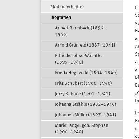
#Kalenderblätter
Im
Vo
Biografien
ga
Aribert Barmbeck (1896–
H
1940)
an
Arnold Grünfeld (1887–1941)
A
Sc
Elfriede Lohse-Wächtler
au
(1899–1940)
an
Frieda Hegewald (1904–1940)
D
Fritz Schubert (1906–1940)
Ba
„
Jerzy Kahané (1901–1941)
De
Johanna Strähle (1902–1940)
Im
Johannes Müller (1897–1941)
Be
Marie Lange, geb. Stephan
un
(1906–1940)
6.