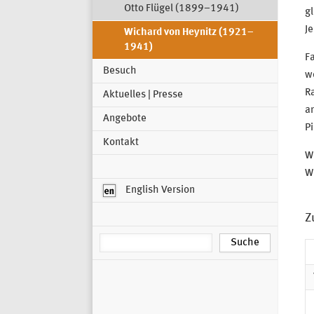
Otto Flügel (1899–1941)
gl
Je
Wichard von Heynitz (1921–
1941)
Fa
Besuch
we
R
Aktuelles | Presse
a
Angebote
Pi
Kontakt
W
W
English Version
Z