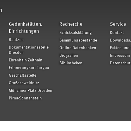
n
Gedenkstätten,
Recherche
Service
Einrichtungen
Schicksalsklärung
Kontakt
Bautzen
Sammlungsbestände
Downloads,
Dokumentationsstelle
Online-Datenbanken
Fakten und 
Dresden
Biografien
Impressum
Ehrenhain Zeithain
Bibliotheken
Datenschut
Erinnerungsort Torgau
Geschäftsstelle
Großschweidnitz
Münchner Platz Dresden
Pirna-Sonnenstein