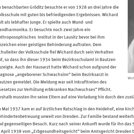
 benachbarten Gröditz besuchte er von 1928 an drei Jahre die
lksschule mit guten bis befriedigenden Ergebnissen. Wichard
lt als lebhafter Junge. Er spielte auch Mund- und
andharmonika. Er besuchte noch zwei Jahre ein
throposophisches Institut in der Lausitz bevor bei ihm
nzeichen einer geistigen Behinderung auftraten. Dem
hulleiter der Volksschule fiel Wichard durch sein Verhalten
f, so dass ihn dieser 1934 beim Bezirksschulamt in Bautzen
zeigte. Auch der Hausarzt hatte Wichard schon aufgrund der
iagnose „angeborener Schwachsinn“ beim Bezirksarzt in
Wich
utzen gemeldet. Die Meldung war seit Inkrafttreten des
Gesetzes zur Verhütung erbkranken Nachwuchses“ Pflicht.
shalb mussten ihn seine Eltern auf eine Vorladung hin durch den zus
 Mai 1937 kam er auf ärztlichen Ratschlag in den Heidehof, eine kirch
hindertenbetreuung unweit von Dresden. Zur Familie bestand weiterh
d gegenseitigen Besuch. Kurz nach seiner Ankunft wurde für ihn das S
 April 1938 vom „Erbgesundheitsgericht“ beim Amtsgericht Dresden b