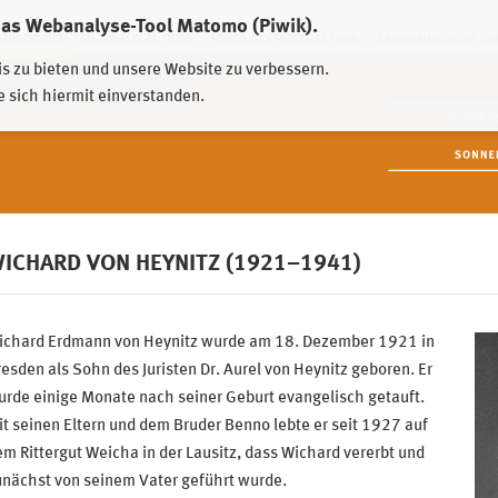
das Webanalyse-Tool Matomo (Piwik).
HWEIDNITZ
EHRENHAIN ZEITHAIN
MÜNCHNER PLATZ DRESDEN
ERINNERUNGSORT TO
is zu bieten und unsere Website zu verbessern.
e sich hiermit einverstanden.
ICHARD VON HEYNITZ (1921–1941)
ichard Erdmann von Heynitz wurde am 18. Dezember 1921 in
esden als Sohn des Juristen Dr. Aurel von Heynitz geboren. Er
rde einige Monate nach seiner Geburt evangelisch getauft.
t seinen Eltern und dem Bruder Benno lebte er seit 1927 auf
m Rittergut Weicha in der Lausitz, dass Wichard vererbt und
unächst von seinem Vater geführt wurde.