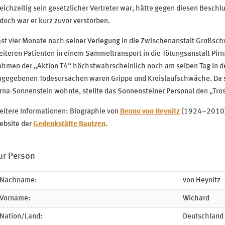
eichzeitig sein gesetzlicher Vertreter war, hätte gegen diesen Beschl
doch war er kurz zuvor verstorben.
st vier Monate nach seiner Verlegung in die Zwischenanstalt Großsc
iteren Patienten in einem Sammeltransport in die Tötungsanstalt Pir
ahmen der „Aktion T4“ höchstwahrscheinlich noch am selben Tag in d
ngegebenen Todesursachen waren Grippe und Kreislaufschwäche. Da se
rna-Sonnenstein wohnte, stellte das Sonnensteiner Personal den „Tros
eitere Informationen: Biographie von
Benno von Heynitz
(1924–2010), 
ebsite der
Gedenkstätte Bautzen
.
ur Person
Nachname:
von Heynitz
Vorname:
Wichard
Nation/Land:
Deutschland