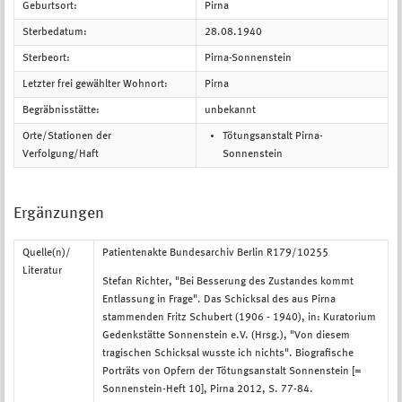
Geburtsort:
Pirna
Sterbedatum:
28.08.1940
Sterbeort:
Pirna-Sonnenstein
Letzter frei gewählter Wohnort:
Pirna
Begräbnisstätte:
unbekannt
Orte/Stationen der
Tötungsanstalt Pirna-
Verfolgung/Haft
Sonnenstein
Ergänzungen
Quelle(n)/
Patientenakte Bundesarchiv Berlin R179/10255
Literatur
Stefan Richter, "Bei Besserung des Zustandes kommt
Entlassung in Frage". Das Schicksal des aus Pirna
stammenden Fritz Schubert (1906 - 1940), in: Kuratorium
Gedenkstätte Sonnenstein e.V. (Hrsg.), "Von diesem
tragischen Schicksal wusste ich nichts". Biografische
Porträts von Opfern der Tötungsanstalt Sonnenstein [=
Sonnenstein-Heft 10], Pirna 2012, S. 77-84.