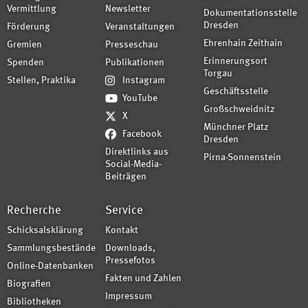
Vermittlung
Newsletter
Dokumentationsstelle
Dresden
Förderung
Veranstaltungen
Ehrenhain Zeithain
Gremien
Presseschau
Erinnerungsort
Spenden
Publikationen
Torgau
Stellen, Praktika
Instagram
Geschäftsstelle
YouTube
Großschweidnitz
X
Münchner Platz
Facebook
Dresden
Direktlinks aus
Pirna-Sonnenstein
Social-Media-
Beiträgen
Recherche
Service
Schicksalsklärung
Kontakt
Sammlungsbestände
Downloads,
Pressefotos
Online-Datenbanken
Fakten und Zahlen
Biografien
Impressum
Bibliotheken