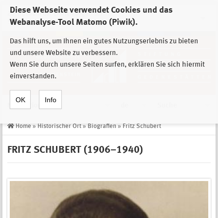
Diese Webseite verwendet Cookies und das
Zur Auswahl der Einrichtungen der
Webanalyse-Tool Matomo (Piwik).
Stiftung Sächsische Gedenkstätten
Das hilft uns, um Ihnen ein gutes Nutzungserlebnis zu bieten
und unsere Website zu verbessern.
Wenn Sie durch unsere Seiten surfen, erklären Sie sich hiermit
einverstanden.
OK
Info
Navigation
de
Suche
Home
»
Historischer Ort
»
Biografien
»
Fritz Schubert
FRITZ SCHUBERT (1906–1940)