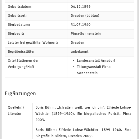
Geburtsdatum:
04.12.1899
Geburtsort:
Dresden (Löbtau)
Sterbedatum:
31.07.1940
Sterbeort:
Pirna-Sonnenstein
Letzter frei gewählter Wohnort:
Dresden
Begräbnisstätte:
unbekannt
Orte/Stationen der
Landesanstalt Arnsdorf
Verfolgung/Haft
Tötungsanstalt Pirna-
Sonnenstein
Ergänzungen
Quelle(n)/
Boris Böhm, „Ich allein weiß, wer ich bin“. Elfriede Lohse-
Literatur
Wächtler (1899–1940). Ein biografisches Porträt, Pirna
2003.
Boris Böhm: Elfriede Lohse-Wächtler. 1899–1940. Eine
Biografie in Bildern, Dresden 2009.