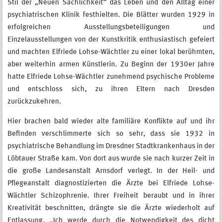
Stil der „Neuen Sachlichkeit“ das Leben und den Alltag einer
psychiatrischen Klinik festhielten. Die Blätter wurden 1929 in
erfolgreichen Ausstellungsbeteiligungen und
Einzelausstellungen von der Kunstkritik enthusiastisch gefeiert
und machten Elfriede Lohse-Wächtler zu einer lokal berühmten,
aber weiterhin armen Künstlerin. Zu Beginn der 1930er Jahre
hatte Elfriede Lohse-Wächtler zunehmend psychische Probleme
und entschloss sich, zu ihren Eltern nach Dresden
zurückzukehren.
Hier brachen bald wieder alte familiäre Konflikte auf und ihr
Befinden verschlimmerte sich so sehr, dass sie 1932 in
psychiatrische Behandlung im Dresdner Stadtkrankenhaus in der
Löbtauer Straße kam. Von dort aus wurde sie nach kurzer Zeit in
die große Landesanstalt Arnsdorf verlegt. In der Heil- und
Pflegeanstalt diagnostizierten die Ärzte bei Elfriede Lohse-
Wächtler Schizophrenie. Ihrer Freiheit beraubt und in ihrer
Kreativität beschnitten, drängte sie die Ärzte wiederholt auf
Entlassung. „Ich werde durch die Notwendigkeit des dicht