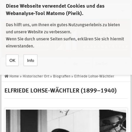
Diese Webseite verwendet Cookies und das
Zur Auswahl der Einrichtungen der
Webanalyse-Tool Matomo (Piwik).
Stiftung Sächsische Gedenkstätten
Das hilft uns, um Ihnen ein gutes Nutzungserlebnis zu bieten
und unsere Website zu verbessern.
Wenn Sie durch unsere Seiten surfen, erklären Sie sich hiermit
einverstanden.
OK
Info
Navigation
de
Suche
Home
»
Historischer Ort
»
Biografien
»
Elfriede Lohse-Wächtler
ELFRIEDE LOHSE-WÄCHTLER (1899–1940)