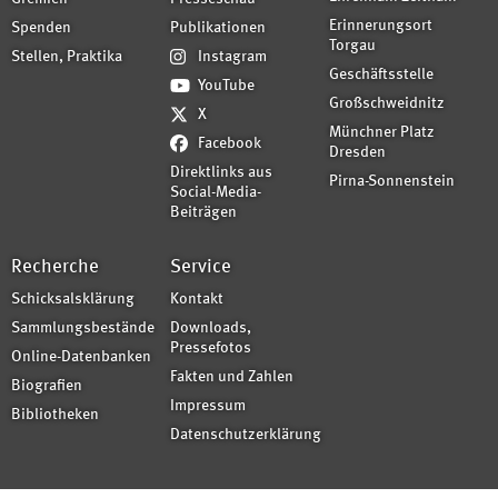
Erinnerungsort
Spenden
Publikationen
Torgau
Stellen, Praktika
Instagram
Geschäftsstelle
YouTube
Großschweidnitz
X
Münchner Platz
Facebook
Dresden
Direktlinks aus
Pirna-Sonnenstein
Social-Media-
Beiträgen
Recherche
Service
Schicksalsklärung
Kontakt
Sammlungsbestände
Downloads,
Pressefotos
Online-Datenbanken
Fakten und Zahlen
Biografien
Impressum
Bibliotheken
Datenschutzerklärung