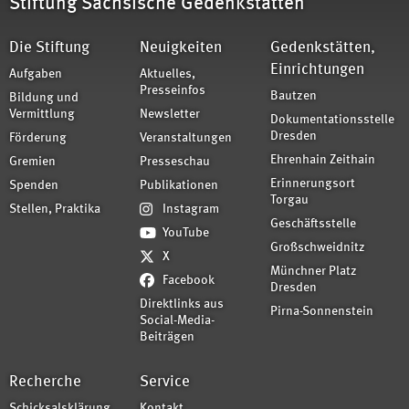
Stiftung Sächsische Gedenkstätten
Die Stiftung
Neuigkeiten
Gedenkstätten,
Einrichtungen
Aufgaben
Aktuelles,
Presseinfos
Bautzen
Bildung und
Vermittlung
Newsletter
Dokumentationsstelle
Dresden
Förderung
Veranstaltungen
Ehrenhain Zeithain
Gremien
Presseschau
Erinnerungsort
Spenden
Publikationen
Torgau
Stellen, Praktika
Instagram
Geschäftsstelle
YouTube
Großschweidnitz
X
Münchner Platz
Facebook
Dresden
Direktlinks aus
Pirna-Sonnenstein
Social-Media-
Beiträgen
Recherche
Service
Schicksalsklärung
Kontakt