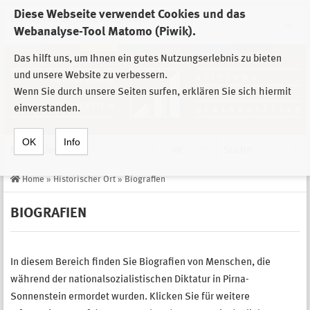
Diese Webseite verwendet Cookies und das
Zur Auswahl der Einrichtungen der
Webanalyse-Tool Matomo (Piwik).
Stiftung Sächsische Gedenkstätten
Das hilft uns, um Ihnen ein gutes Nutzungserlebnis zu bieten
und unsere Website zu verbessern.
Wenn Sie durch unsere Seiten surfen, erklären Sie sich hiermit
einverstanden.
OK
Info
Navigation
de
Suche
Home
»
Historischer Ort
»
Biografien
BIOGRAFIEN
In diesem Bereich finden Sie Biografien von Menschen, die
während der nationalsozialistischen Diktatur in Pirna-
Sonnenstein ermordet wurden. Klicken Sie für weitere