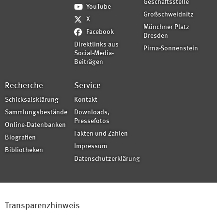
Geschäftsstelle
YouTube
Großschweidnitz
X
Münchner Platz
Facebook
Dresden
Direktlinks aus
Pirna-Sonnenstein
Social-Media-
Beiträgen
Recherche
Service
Schicksalsklärung
Kontakt
Sammlungsbestände
Downloads,
Pressefotos
Online-Datenbanken
Fakten und Zahlen
Biografien
Impressum
Bibliotheken
Datenschutzerklärung
Transparenzhinweis