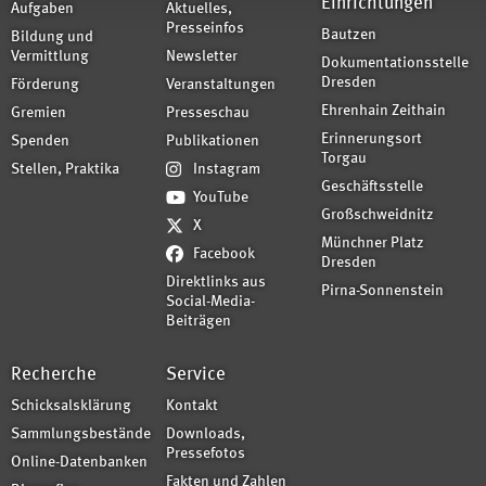
Einrichtungen
Aufgaben
Aktuelles,
Presseinfos
Bautzen
Bildung und
Vermittlung
Newsletter
Dokumentationsstelle
Dresden
Förderung
Veranstaltungen
Ehrenhain Zeithain
Gremien
Presseschau
Erinnerungsort
Spenden
Publikationen
Torgau
Stellen, Praktika
Instagram
Geschäftsstelle
YouTube
Großschweidnitz
X
Münchner Platz
Facebook
Dresden
Direktlinks aus
Pirna-Sonnenstein
Social-Media-
Beiträgen
Recherche
Service
Schicksalsklärung
Kontakt
Sammlungsbestände
Downloads,
Pressefotos
Online-Datenbanken
Fakten und Zahlen