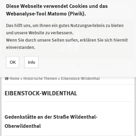
Diese Webseite verwendet Cookies und das
Zur Auswahl der Einrichtungen der
Webanalyse-Tool Matomo (Piwik).
Stiftung Sächsische Gedenkstätten
Das hilft uns, um Ihnen ein gutes Nutzungserlebnis zu bieten
und unsere Website zu verbessern.
Wenn Sie durch unsere Seiten surfen, erklären Sie sich hiermit
einverstanden.
OK
Info
Navigation
de
Suche
Home
»
Historische Themen
»
Eibenstock-Wildenthal
EIBENSTOCK-WILDENTHAL
Gedenkstätte an der Straße Wildenthal-
Oberwildenthal