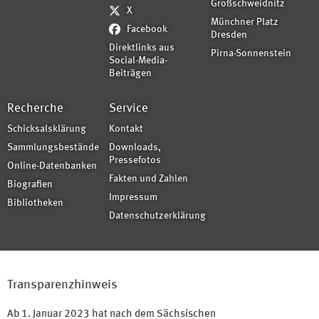
Großschweidnitz
X
Münchner Platz
Facebook
Dresden
Direktlinks aus
Pirna-Sonnenstein
Social-Media-
Beiträgen
Recherche
Service
Schicksalsklärung
Kontakt
Sammlungsbestände
Downloads,
Pressefotos
Online-Datenbanken
Fakten und Zahlen
Biografien
Impressum
Bibliotheken
Datenschutzerklärung
Transparenzhinweis
Ab 1. Januar 2023 hat nach dem Sächsischen