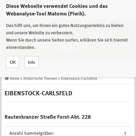
Diese Webseite verwendet Cookies und das
Zur Auswahl der Einrichtungen der
Webanalyse-Tool Matomo (Piwik).
Stiftung Sächsische Gedenkstätten
Das hilft uns, um Ihnen ein gutes Nutzungserlebnis zu bieten
und unsere Website zu verbessern.
Wenn Sie durch unsere Seiten surfen, erklären Sie sich hiermit
einverstanden.
OK
Info
Navigation
de
Suche
Home
»
Historische Themen
»
Eibenstock-Carlsfeld
EIBENSTOCK-CARLSFELD
Rautenkranzer Straße Forst-Abt. 228
Anzahl Sammelgräber:
1