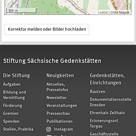
300 m
Leaflet
| OSM Mapnik
Korrektur melden oder Bilder hochladen
Stiftung Sächsische Gedenkstätten
Die Stiftung
Neuigkeiten
Gedenkstätten,
Einrichtungen
Aufgaben
Aktuelles,
Presseinfos
Bautzen
Bildung und
Vermittlung
Newsletter
Dokumentationsstelle
Dresden
Förderung
Veranstaltungen
Ehrenhain Zeithain
Gremien
Presseschau
Erinnerungsort
Spenden
Publikationen
Torgau
Stellen, Praktika
Instagram
Geschäftsstelle