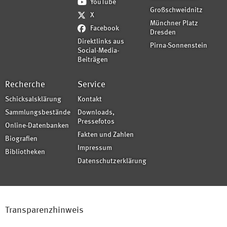
YouTube
Großschweidnitz
X
Münchner Platz
Facebook
Dresden
Direktlinks aus
Pirna-Sonnenstein
Social-Media-
Beiträgen
Recherche
Service
Schicksalsklärung
Kontakt
Sammlungsbestände
Downloads,
Pressefotos
Online-Datenbanken
Fakten und Zahlen
Biografien
Impressum
Bibliotheken
Datenschutzerklärung
Transparenzhinweis