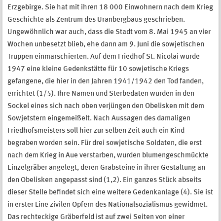
Erzgebirge. Sie hat mit ihren 18 000 Einwohnern nach dem Krieg
Geschichte als Zentrum des Uranbergbaus geschrieben.
Ungewöhnlich war auch, dass die Stadt vom 8. Mai 1945 an vier
Wochen unbesetzt blieb, ehe dann am 9. Juni die sowjetischen
Truppen einmarschierten. Auf dem Friedhof St. Nicolai wurde
1947 eine kleine Gedenkstätte für 10 sowjetische Kriegs
gefangene, die hier in den Jahren 1941/1942 den Tod fanden,
errichtet (1/5). Ihre Namen und Sterbedaten wurden in den
Sockel eines sich nach oben verjüngen den Obelisken mit dem
Sowjetstern eingemeißelt. Nach Aussagen des damaligen
Friedhofsmeisters soll hier zur selben Zeit auch ein Kind
begraben worden sein. Für drei sowjetische Soldaten, die erst
nach dem Krieg in Aue verstarben, wurden blumengeschmückte
Einzelgräber angelegt, deren Grabsteine in ihrer Gestaltung an
den Obelisken angepasst sind (1,2). Ein ganzes Stück abseits
dieser Stelle beﬁndet sich eine weitere Gedenkanlage (4). Sie ist
in erster Line zivilen Opfern des Nationalsozialismus gewidmet.
Das rechteckige Gräberfeld ist auf zwei Seiten von einer