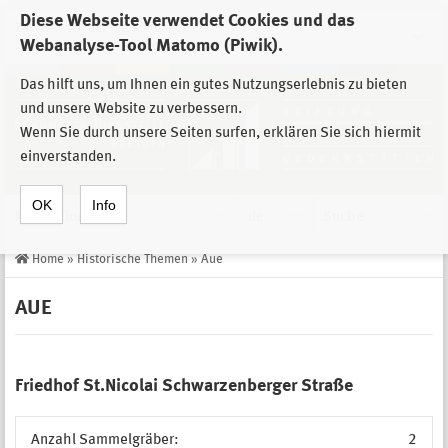
Diese Webseite verwendet Cookies und das
Zur Auswahl der Einrichtungen der
Webanalyse-Tool Matomo (Piwik).
Stiftung Sächsische Gedenkstätten
Das hilft uns, um Ihnen ein gutes Nutzungserlebnis zu bieten
und unsere Website zu verbessern.
Wenn Sie durch unsere Seiten surfen, erklären Sie sich hiermit
einverstanden.
OK
Info
Navigation
de
Suche
Home
»
Historische Themen
»
Aue
AUE
Friedhof St.Nicolai Schwarzenberger Straße
Anzahl Sammelgräber:
2