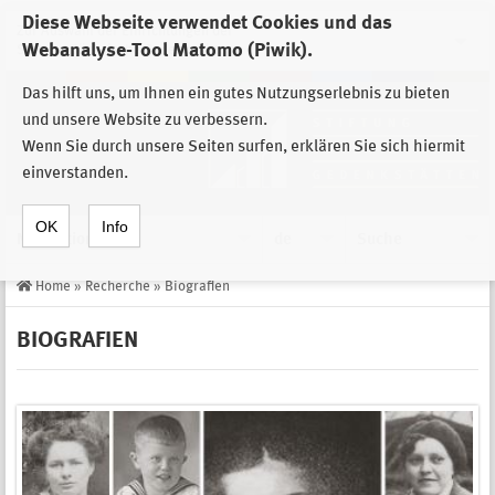
Diese Webseite verwendet Cookies und das
Zur Auswahl der Einrichtungen der
Webanalyse-Tool Matomo (Piwik).
Stiftung Sächsische Gedenkstätten
Das hilft uns, um Ihnen ein gutes Nutzungserlebnis zu bieten
und unsere Website zu verbessern.
Wenn Sie durch unsere Seiten surfen, erklären Sie sich hiermit
einverstanden.
OK
Info
Navigation
de
Suche
Home
»
Recherche
»
Biografien
BIOGRAFIEN