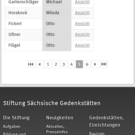
Gartenschläger
Michael
Ansicht
Horaková
Milada
Ansicht
Fickert
Otto
Ansicht
Ußner
Otto
Ansicht
Flügel
Otto
Ansicht
1
2
3
4
5
6
Seiten
Stiftung Sächsische Gedenkstätten
Die Stiftung
Neuigkeiten
Gedenkstätten,
Einrichtungen
Aufgaben
Aktuelles,
Presseinfos
Bautzen
Bildung und