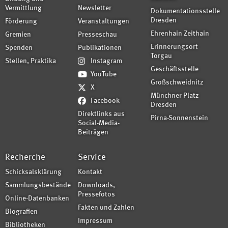
Vermittlung
Newsletter
Dokumentationsstelle
Dresden
Förderung
Veranstaltungen
Ehrenhain Zeithain
Gremien
Presseschau
Erinnerungsort
Spenden
Publikationen
Torgau
Stellen, Praktika
Instagram
Geschäftsstelle
YouTube
Großschweidnitz
X
Münchner Platz
Facebook
Dresden
Direktlinks aus
Pirna-Sonnenstein
Social-Media-
Beiträgen
Recherche
Service
Schicksalsklärung
Kontakt
Sammlungsbestände
Downloads,
Pressefotos
Online-Datenbanken
Fakten und Zahlen
Biografien
Impressum
Bibliotheken