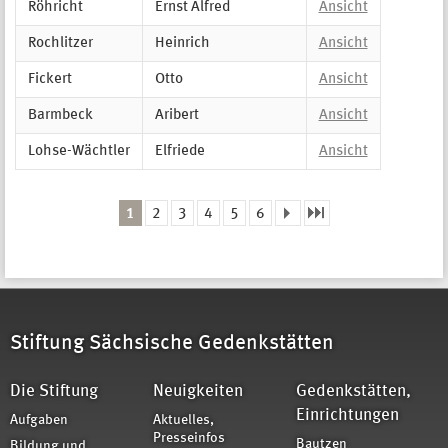
Röhricht
Ernst Alfred
Ansicht
Rochlitzer
Heinrich
Ansicht
Fickert
Otto
Ansicht
Barmbeck
Aribert
Ansicht
Lohse-Wächtler
Elfriede
Ansicht
1
2
3
4
5
6
Seiten
Stiftung Sächsische Gedenkstätten
Die Stiftung
Neuigkeiten
Gedenkstätten,
Einrichtungen
Aufgaben
Aktuelles,
Presseinfos
Bautzen
Bildung und