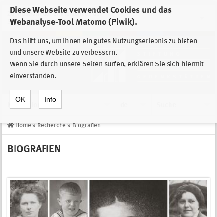
Diese Webseite verwendet Cookies und das
Zur Auswahl der Einrichtungen der
Webanalyse-Tool Matomo (Piwik).
Stiftung Sächsische Gedenkstätten
Das hilft uns, um Ihnen ein gutes Nutzungserlebnis zu bieten
und unsere Website zu verbessern.
Wenn Sie durch unsere Seiten surfen, erklären Sie sich hiermit
einverstanden.
OK
Info
Navigation
de
Suche
Home
»
Recherche
»
Biografien
BIOGRAFIEN