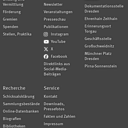
Vermittlung
Newsletter
Dokumentationsstelle
Dresden
Förderung
Veranstaltungen
Ehrenhain Zeithain
Gremien
Presseschau
Erinnerungsort
Spenden
Publikationen
Torgau
Stellen, Praktika
Instagram
Geschäftsstelle
YouTube
Großschweidnitz
X
Münchner Platz
Facebook
Dresden
Direktlinks aus
Pirna-Sonnenstein
Social-Media-
Beiträgen
Recherche
Service
Schicksalsklärung
Kontakt
Sammlungsbestände
Downloads,
Pressefotos
Online-Datenbanken
Fakten und Zahlen
Biografien
Impressum
Bibliotheken