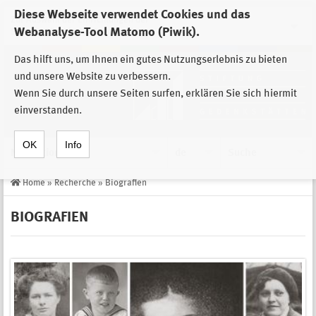
Diese Webseite verwendet Cookies und das
Zur Auswahl der Einrichtungen der
Webanalyse-Tool Matomo (Piwik).
Stiftung Sächsische Gedenkstätten
Das hilft uns, um Ihnen ein gutes Nutzungserlebnis zu bieten
und unsere Website zu verbessern.
Wenn Sie durch unsere Seiten surfen, erklären Sie sich hiermit
einverstanden.
OK
Info
Navigation
de
Suche
Home
»
Recherche
»
Biografien
BIOGRAFIEN