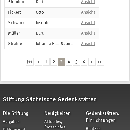
Steinhart
Kurt
Ansicht
Fickert
Otto
Ansicht
Schwarz
Joseph
Ansicht
Müller
Kurt
Ansicht
Strähle
Johanna Elsa Sabina
Ansicht
1
2
3
4
5
6
Seiten
Stiftung Sächsische Gedenkstätten
Die Stiftung
Neuigkeiten
Gedenkstätten,
Einrichtungen
Aufgaben
Aktuelles,
Presseinfos
Bautzen
Bildung und