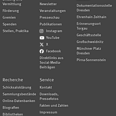
Vermittlung
Newsletter
Dokumentationsstelle
Dresden
Förderung
Veranstaltungen
Ehrenhain Zeithain
Gremien
Presseschau
Erinnerungsort
Spenden
Publikationen
Torgau
Stellen, Praktika
Instagram
Geschäftsstelle
YouTube
Großschweidnitz
X
Münchner Platz
Facebook
Dresden
Direktlinks aus
Pirna-Sonnenstein
Social-Media-
Beiträgen
Recherche
Service
Schicksalsklärung
Kontakt
Sammlungsbestände
Downloads,
Pressefotos
Online-Datenbanken
Fakten und Zahlen
Biografien
Impressum
Bibliotheken