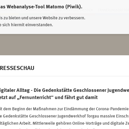
das Webanalyse-Tool Matomo (Piwik).
HWEIDNITZ
EHRENHAIN ZEITHAIN
MÜNCHNER PLATZ DRESDEN
ERINNERUNGSORT TO
is zu bieten und unsere Website zu verbessern.
e sich hiermit einverstanden.
RESSESCHAU
igitaler Alltag - Die Gedenkstätte Geschlossener Jugendw
etzt auf „Fernunterricht“ und fährt gut damit
it dem Beginn der Maßnahmen zur Eindämmung der Corona-Pandemie 
ie Gedenkstätte Geschlossener Jugendwerkhof Torgau massive Einschni
ltäglichen Arbeit. Mittlerweile gehören Online-Vorträge und digitale