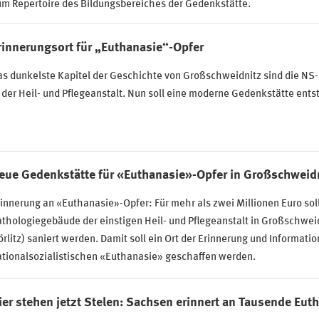
um Repertoire des Bildungsbereiches der Gedenkstätte.
rinnerungsort für „Euthanasie“-Opfer
as dunkelste Kapitel der Geschichte von Großschweidnitz sind die N
 der Heil- und Pflegeanstalt. Nun soll eine moderne Gedenkstätte ents
eue Gedenkstätte für «Euthanasie»-Opfer in Großschweid
innerung an «Euthanasie»-Opfer: Für mehr als zwei Millionen Euro sol
thologiegebäude der einstigen Heil- und Pflegeanstalt in Großschwei
rlitz) saniert werden. Damit soll ein Ort der Erinnerung und Informatio
ationalsozialistischen «Euthanasie» geschaffen werden.
ier stehen jetzt Stelen: Sachsen erinnert an Tausende Eut