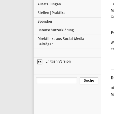
Da
Ausstellungen
Mo
Stellen | Praktika
G
Spenden
Datenschutzerklärung
P
Direktlinks aus Social-Media-
We
Beiträgen
er
English Version
D
Di
Me