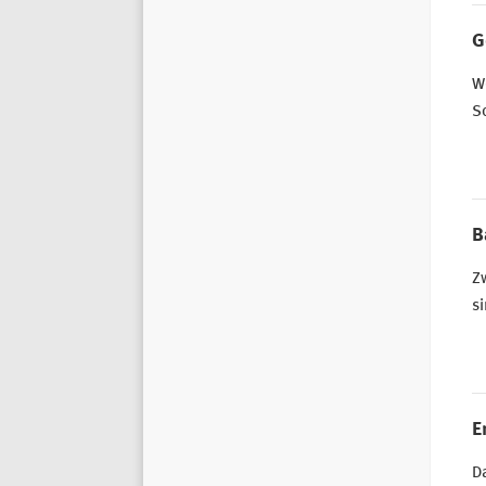
G
W
So
B
Z
si
E
Da