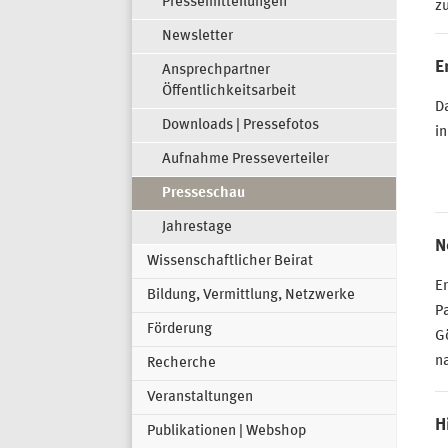
Pressemitteilungen
z
Newsletter
E
Ansprechpartner
Öffentlichkeitsarbeit
D
Downloads | Pressefotos
in
Aufnahme Presseverteiler
Presseschau
Jahrestage
N
Wissenschaftlicher Beirat
Er
Bildung, Vermittlung, Netzwerke
Pa
Förderung
Gö
n
Recherche
Veranstaltungen
H
Publikationen | Webshop