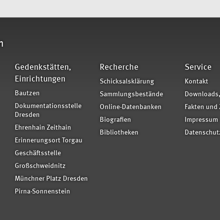
n
Gedenkstätten,
Recherche
Service
Einrichtungen
Schicksalsklärung
Kontakt
Bautzen
Sammlungsbestände
Downloads,
Dokumentationsstelle
Online-Datenbanken
Fakten und 
Dresden
Biografien
Impressum
Ehrenhain Zeithain
Bibliotheken
Datenschut
Erinnerungsort Torgau
Geschäftsstelle
Großschweidnitz
Münchner Platz Dresden
Pirna-Sonnenstein