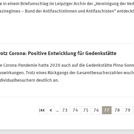
e in einem Briefumschlag im Leipziger Archiv der „Vereinigung der Ver
ziregimes – Bund der Antifaschistinnen und Antifaschisten“ entdeck
rotz Corona: Positive Entwicklung für Gedenkstätte
ie Corona-Pandemie hatte 2020 auch auf die Gedenkstätte Pirna-Sonn
uswirkungen. Trotz eines Rückgangs der Gesamtbesucherzahlen wuchs
dividualbesuchern deutlich an.
…
73
74
75
76
77
78
79
eiten