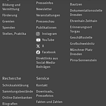
Presseinfos
Bautzen
Bildung und
Vermittlung
Newsletter
Dokumentationsstelle
Dresden
Förderung
Veranstaltungen
Ehrenhain Zeithain
Gremien
Presseschau
Erinnerungsort
Spenden
Publikationen
Torgau
Stellen, Praktika
Instagram
Geschäftsstelle
YouTube
Großschweidnitz
X
Münchner Platz
Facebook
Dresden
Direktlinks aus
Pirna-Sonnenstein
Social-Media-
Beiträgen
Recherche
Service
Schicksalsklärung
Kontakt
Sammlungsbestände
Downloads,
Pressefotos
Online-Datenbanken
Fakten und Zahlen
Biografien