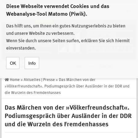
Diese Webseite verwendet Cookies und das
Zur Auswahl der Einrichtungen der
Webanalyse-Tool Matomo (Piwik).
Stiftung Sächsische Gedenkstätten
Das hilft uns, um Ihnen ein gutes Nutzungserlebnis zu bieten
und unsere Website zu verbessern.
Wenn Sie durch unsere Seiten surfen, erklären Sie sich hiermit
einverstanden.
OK
Info
Navigation
de
Suche
Home
»
Aktuelles | Presse
»
Das Märchen von der
»Völkerfreundschaft«. Podiumsgespräch über Ausländer in der DDR und
die Wurzeln des Fremdenhasses
Das Märchen von der »Völkerfreundschaft«.
Podiumsgespräch über Ausländer in der DDR
und die Wurzeln des Fremdenhasses