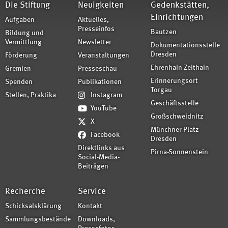
Die Stiftung
Neuigkeiten
Gedenkstätten,
Einrichtungen
Aufgaben
Aktuelles,
Presseinfos
Bautzen
Bildung und
Vermittlung
Newsletter
Dokumentationsstelle
Dresden
Förderung
Veranstaltungen
Ehrenhain Zeithain
Gremien
Presseschau
Erinnerungsort
Spenden
Publikationen
Torgau
Stellen, Praktika
Instagram
Geschäftsstelle
YouTube
Großschweidnitz
X
Münchner Platz
Facebook
Dresden
Direktlinks aus
Pirna-Sonnenstein
Social-Media-
Beiträgen
Recherche
Service
Schicksalsklärung
Kontakt
Sammlungsbestände
Downloads,