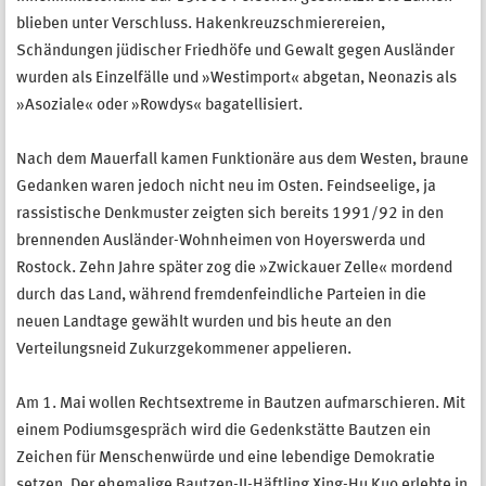
blieben unter Verschluss. Hakenkreuzschmierereien,
Schändungen jüdischer Friedhöfe und Gewalt gegen Ausländer
wurden als Einzelfälle und »Westimport« abgetan, Neonazis als
»Asoziale« oder »Rowdys« bagatellisiert.
Nach dem Mauerfall kamen Funktionäre aus dem Westen, braune
Gedanken waren jedoch nicht neu im Osten. Feindseelige, ja
rassistische Denkmuster zeigten sich bereits 1991/92 in den
brennenden Ausländer-Wohnheimen von Hoyerswerda und
Rostock. Zehn Jahre später zog die »Zwickauer Zelle« mordend
durch das Land, während fremdenfeindliche Parteien in die
neuen Landtage gewählt wurden und bis heute an den
Verteilungsneid Zukurzgekommener appelieren.
Am 1. Mai wollen Rechtsextreme in Bautzen aufmarschieren. Mit
einem Podiumsgespräch wird die Gedenkstätte Bautzen ein
Zeichen für Menschenwürde und eine lebendige Demokratie
setzen. Der ehemalige Bautzen-II-Häftling Xing-Hu Kuo erlebte in