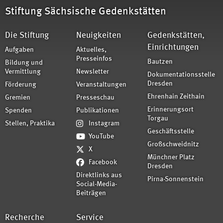
Stiftung Sächsische Gedenkstätten
Die Stiftung
Neuigkeiten
Gedenkstätten,
Einrichtungen
Aufgaben
Aktuelles,
Presseinfos
Bautzen
Bildung und
Vermittlung
Newsletter
Dokumentationsstelle
Dresden
Förderung
Veranstaltungen
Ehrenhain Zeithain
Gremien
Presseschau
Erinnerungsort
Spenden
Publikationen
Torgau
Stellen, Praktika
Instagram
Geschäftsstelle
YouTube
Großschweidnitz
X
Münchner Platz
Facebook
Dresden
Direktlinks aus
Pirna-Sonnenstein
Social-Media-
Beiträgen
Recherche
Service