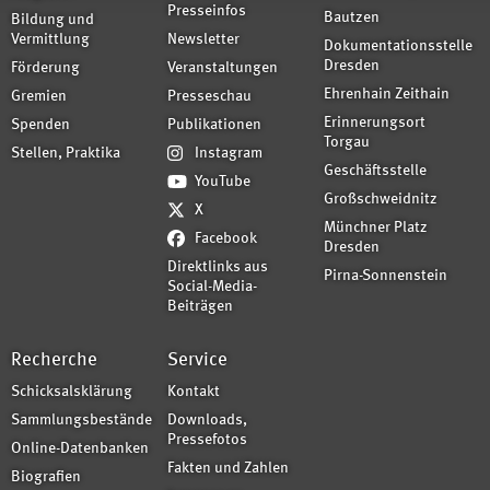
Presseinfos
Bautzen
Bildung und
Vermittlung
Newsletter
Dokumentationsstelle
Dresden
Förderung
Veranstaltungen
Ehrenhain Zeithain
Gremien
Presseschau
Erinnerungsort
Spenden
Publikationen
Torgau
Stellen, Praktika
Instagram
Geschäftsstelle
YouTube
Großschweidnitz
X
Münchner Platz
Facebook
Dresden
Direktlinks aus
Pirna-Sonnenstein
Social-Media-
Beiträgen
Recherche
Service
Schicksalsklärung
Kontakt
Sammlungsbestände
Downloads,
Pressefotos
Online-Datenbanken
Fakten und Zahlen
Biografien