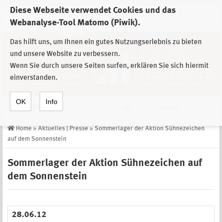
Diese Webseite verwendet Cookies und das
Zur Auswahl der Einrichtungen der
Webanalyse-Tool Matomo (Piwik).
Stiftung Sächsische Gedenkstätten
Das hilft uns, um Ihnen ein gutes Nutzungserlebnis zu bieten
und unsere Website zu verbessern.
Wenn Sie durch unsere Seiten surfen, erklären Sie sich hiermit
einverstanden.
OK
Info
Navigation
de
Suche
Home
»
Aktuelles | Presse
»
Sommerlager der Aktion Sühnezeichen
auf dem Sonnenstein
Sommerlager der Aktion Sühnezeichen auf
dem Sonnenstein
28.06.12