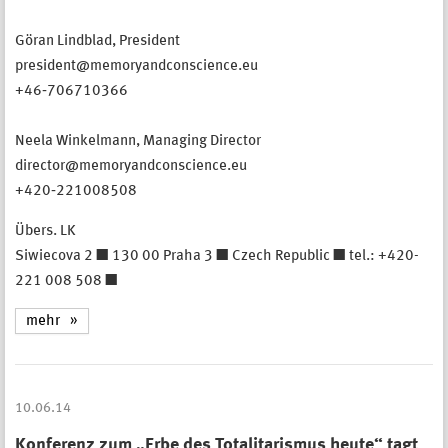
Göran Lindblad, President
president@memoryandconscience.eu
+46‐706710366
Neela Winkelmann, Managing Director
director@memoryandconscience.eu
+420‐221008508
Übers. LK
Siwiecova 2 ■ 130 00 Praha 3 ■ Czech Republic ■ tel.: +420-
221 008 508 ■
mehr
10.06.14
Konferenz zum „Erbe des Totalitarismus heute“ tagt