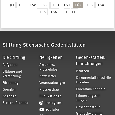
…
158
159
160
161
162
163
164
Seiten
165
166
…
Stiftung Sächsische Gedenkstätten
Die Stiftung
Neuigkeiten
Gedenkstätten,
Einrichtungen
Aufgaben
Aktuelles,
Presseinfos
Bautzen
Bildung und
Vermittlung
Newsletter
Dokumentationsstelle
Dresden
Förderung
Veranstaltungen
Ehrenhain Zeithain
Gremien
Presseschau
Erinnerungsort
Spenden
Publikationen
Torgau
Stellen, Praktika
Instagram
Geschäftsstelle
YouTube
Großschweidnitz