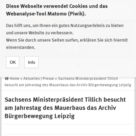
Diese Webseite verwendet Cookies und das
Zur Auswahl der Einrichtungen der
Webanalyse-Tool Matomo (Piwik).
Stiftung Sächsische Gedenkstätten
Das hilft uns, um Ihnen ein gutes Nutzungserlebnis zu bieten
und unsere Website zu verbessern.
Wenn Sie durch unsere Seiten surfen, erklären Sie sich hiermit
einverstanden.
OK
Info
Navigation
de
Suche
Home
»
Aktuelles | Presse
»
Sachsens Ministerpräsident Tillich
besucht am Jahrestag des Mauerbaus das Archiv Bürgerbewegung Leipzig
Sachsens Ministerpräsident Tillich besucht
am Jahrestag des Mauerbaus das Archiv
Bürgerbewegung Leipzig