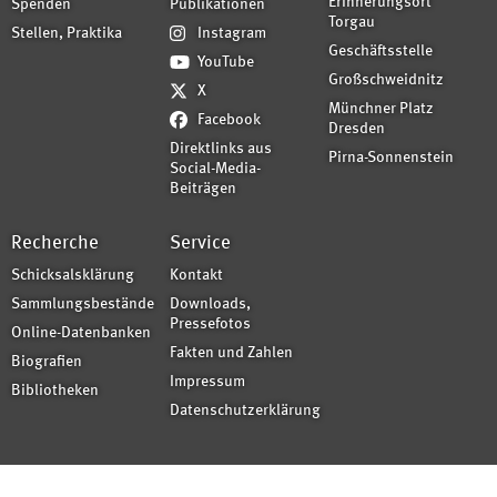
Erinnerungsort
Spenden
Publikationen
Torgau
Stellen, Praktika
Instagram
Geschäftsstelle
YouTube
Großschweidnitz
X
Münchner Platz
Facebook
Dresden
Direktlinks aus
Pirna-Sonnenstein
Social-Media-
Beiträgen
Recherche
Service
Schicksalsklärung
Kontakt
Sammlungsbestände
Downloads,
Pressefotos
Online-Datenbanken
Fakten und Zahlen
Biografien
Impressum
Bibliotheken
Datenschutzerklärung