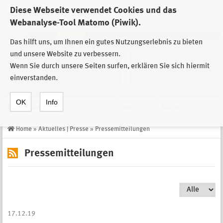
Diese Webseite verwendet Cookies und das
Zur Auswahl der Einrichtungen der
Webanalyse-Tool Matomo (Piwik).
Stiftung Sächsische Gedenkstätten
Das hilft uns, um Ihnen ein gutes Nutzungserlebnis zu bieten
und unsere Website zu verbessern.
Wenn Sie durch unsere Seiten surfen, erklären Sie sich hiermit
einverstanden.
OK
Info
Navigation
de
Suche
Home
»
Aktuelles | Presse
»
Pressemitteilungen
Pressemitteilungen
17.12.19