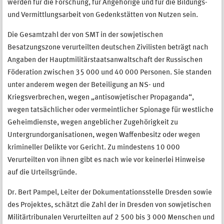
werden für die Forschung, für Angehörige und für die Bildungs-
und Vermittlungsarbeit von Gedenkstätten von Nutzen sein.
Die Gesamtzahl der von SMT in der sowjetischen
Besatzungszone verurteilten deutschen Zivilisten beträgt nach
Angaben der Hauptmilitärstaatsanwaltschaft der Russischen
Föderation zwischen 35 000 und 40 000 Personen. Sie standen
unter anderem wegen der Beteiligung an NS- und
Kriegsverbrechen, wegen „antisowjetischer Propaganda“,
wegen tatsächlicher oder vermeintlicher Spionage für westliche
Geheimdienste, wegen angeblicher Zugehörigkeit zu
Untergrundorganisationen, wegen Waffenbesitz oder wegen
krimineller Delikte vor Gericht. Zu mindestens 10 000
Verurteilten von ihnen gibt es nach wie vor keinerlei Hinweise
auf die Urteilsgründe.
Dr. Bert Pampel, Leiter der Dokumentationsstelle Dresden sowie
des Projektes, schätzt die Zahl der in Dresden von sowjetischen
Militärtribunalen Verurteilten auf 2 500 bis 3 000 Menschen und