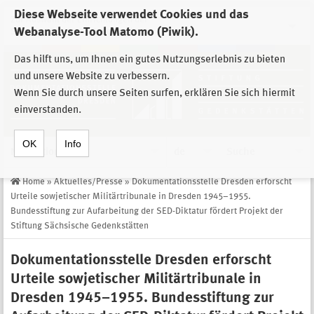
Diese Webseite verwendet Cookies und das
Zur Auswahl der Einrichtungen der
Webanalyse-Tool Matomo (Piwik).
Stiftung Sächsische Gedenkstätten
Das hilft uns, um Ihnen ein gutes Nutzungserlebnis zu bieten
und unsere Website zu verbessern.
Wenn Sie durch unsere Seiten surfen, erklären Sie sich hiermit
einverstanden.
OK
Info
Navigation
de
Suche
Home
»
Aktuelles/Presse
»
Dokumentationsstelle Dresden erforscht
Urteile sowjetischer Militärtribunale in Dresden 1945–1955.
Bundesstiftung zur Aufarbeitung der SED-Diktatur fördert Projekt der
Stiftung Sächsische Gedenkstätten
Dokumentationsstelle Dresden erforscht
Urteile sowjetischer Militärtribunale in
Dresden 1945–1955. Bundesstiftung zur