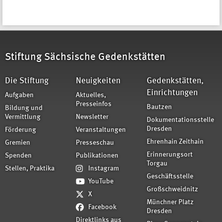
Stiftung Sächsische Gedenkstätten
Die Stiftung
Neuigkeiten
Gedenkstätten,
Einrichtungen
Aufgaben
Aktuelles,
Presseinfos
Bautzen
Bildung und
Vermittlung
Newsletter
Dokumentationsstelle
Dresden
Förderung
Veranstaltungen
Ehrenhain Zeithain
Gremien
Presseschau
Erinnerungsort
Spenden
Publikationen
Torgau
Stellen, Praktika
Instagram
Geschäftsstelle
YouTube
Großschweidnitz
X
Münchner Platz
Facebook
Dresden
Direktlinks aus