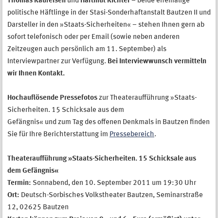
Thomas Raufeisen
und
Hartmut Richter
– beide ehemalige
politische Häftlinge in der Stasi-Sonderhaftanstalt Bautzen II und
Darsteller in den »Staats-Sicherheiten« – stehen Ihnen gern ab
sofort telefonisch oder per Email (sowie neben anderen
Zeitzeugen auch persönlich am 11. September) als
Interviewpartner zur Verfügung.
Bei Interviewwunsch vermitteln
wir Ihnen Kontakt.
Hochauflösende Pressefotos
zur Theateraufführung »Staats-
Sicherheiten. 15 Schicksale aus dem
Gefängnis« und zum Tag des offenen Denkmals in Bautzen finden
Sie für Ihre Berichterstattung im
Pressebereich
.
Theateraufführung »Staats-Sicherheiten. 15 Schicksale aus
dem Gefängnis«
Termin:
Sonnabend, den 10. September 2011 um 19:30 Uhr
Ort:
Deutsch-Sorbisches Volkstheater Bautzen, Seminarstraße
12, 02625 Bautzen