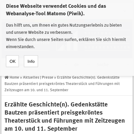
Diese Webseite verwendet Cookies und das
Zur Auswahl der Einrichtungen der
Webanalyse-Tool Matomo (Piwik).
Stiftung Sächsische Gedenkstätten
Das hilft uns, um Ihnen ein gutes Nutzungserlebnis zu bieten
und unsere Website zu verbessern.
Wenn Sie durch unsere Seiten surfen, erklären Sie sich hiermit
einverstanden.
OK
Info
Navigation
de
Suche
Home
»
Aktuelles | Presse
»
Erzählte Geschichte(n). Gedenkstätte
Bautzen präsentiert preisgekröntes Theaterstück und Führungen mit
Zeitzeugen am 10. und 11. September
Erzählte Geschichte(n). Gedenkstätte
Bautzen präsentiert preisgekröntes
Theaterstück und Führungen mit Zeitzeugen
am 10. und 11. September