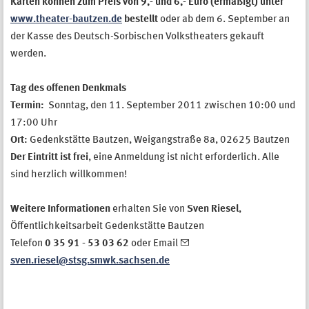
Karten können zum Preis von 9,- und 6,- Euro (ermäßigt) unter
www.theater-bautzen.de
bestellt
oder ab dem 6. September an
der Kasse des Deutsch-Sorbischen Volkstheaters gekauft
werden.
Tag des offenen Denkmals
Termin:
Sonntag, den 11. September 2011 zwischen 10:00 und
17:00 Uhr
Ort:
Gedenkstätte Bautzen, Weigangstraße 8a, 02625 Bautzen
Der Eintritt ist frei
, eine Anmeldung ist nicht erforderlich. Alle
sind herzlich willkommen!
Weitere Informationen
erhalten Sie von
Sven Riesel
,
Öffentlichkeitsarbeit Gedenkstätte Bautzen
Telefon
0 35 91 - 53 03 62
oder Email
sven.riesel@stsg.smwk.sachsen.de