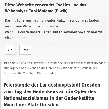
Diese Webseite verwendet Cookies und das
Zur Auswahl der Einrichtungen der
Webanalyse-Tool Matomo (Piwik).
Stiftung Sächsische Gedenkstätten
Das hilft uns, um Ihnen ein gutes Nutzungserlebnis zu bieten
und unsere Website zu verbessern.
Wenn Sie durch unsere Seiten surfen, erklären Sie sich hiermit
einverstanden.
OK
Info
Navigation
de
Suche
Home
»
Aktuelles | Presse
»
Feierstunde der Landeshauptstadt Dresden
zum Tag des Gedenkens an die Opfer des Nationalsozialismus in der
Gedenkstätte Münchner Platz Dresden
Feierstunde der Landeshauptstadt Dresden
zum Tag des Gedenkens an die Opfer des
Nationalsozialismus in der Gedenkstätte
Münchner Platz Dresden