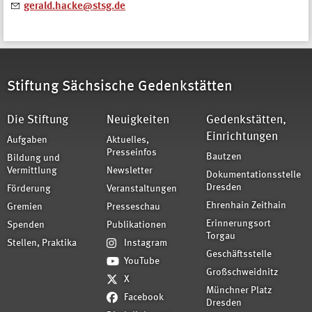
gerald.hacke@stsg.de
Stiftung Sächsische Gedenkstätten
Die Stiftung
Neuigkeiten
Gedenkstätten,
Einrichtungen
Aufgaben
Aktuelles,
Presseinfos
Bautzen
Bildung und
Vermittlung
Newsletter
Dokumentationsstelle
Dresden
Förderung
Veranstaltungen
Ehrenhain Zeithain
Gremien
Presseschau
Erinnerungsort
Spenden
Publikationen
Torgau
Stellen, Praktika
Instagram
Geschäftsstelle
YouTube
Großschweidnitz
X
Münchner Platz
Facebook
Dresden